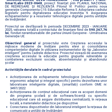
SmartLabs-2023-0648
, proiect finanțat prin PLANUL NAȚIONAL
DE REDRESARE ȘI REZILIENȚĂ Pilonul VI. Politici pentru noua
generație Componenta C15: Educație Reforma 5. Adoptarea cadrului
legislativ pentru digitalizarea educației Investiția 9. Asigurarea
echipamentelor și a resurselor tehnologice digitale pentru unitățile
de învățământ.
Proiectul se desfășoară în perioada DECEMBRIE 2023 - IANUARIE
2025, valoarea totală a contractului de finanțare fiind de
590.267,76
lei
, fonduri nerambursabile din partea Uniunii Europene - Următoarea
Generație UE.
Obiectivul general
al proiectului este Creșterea accesului la
mijloace moderne de învățare pentru elevi și consolidarea
competențelor digitale în utilizarea instrumentelor de tip „laborator
inteligent” pentru cadrele didactice. Proiectul vizează de asemenea
creșterea accesului la educație pentru grupurile vulnerabile și
combaterea excluziunii sociale, absenteismului și abandonului
școlar
Activitățile derulate în cadrul proiectului
Achiziționarea de echipamente tehnologice (inclusiv mobilier
ergonomic adaptat și integrat specific) pentru dezvoltarea unor
laboratoare inteligente digitale, (smartlab) conform OME nr.
3497/2022
Achiziționarea de conținut educațional care va acoperi domenii
din programa școlară și de software/licență cu specific
educațional care să asigure distribuirea centralizată, în rețeaua
locală, a materialelor didactice pe dispozitive
Conectarea dispozitivelor din laboratorul inteligent la rețeaua de
comunicații a unității de învățământ