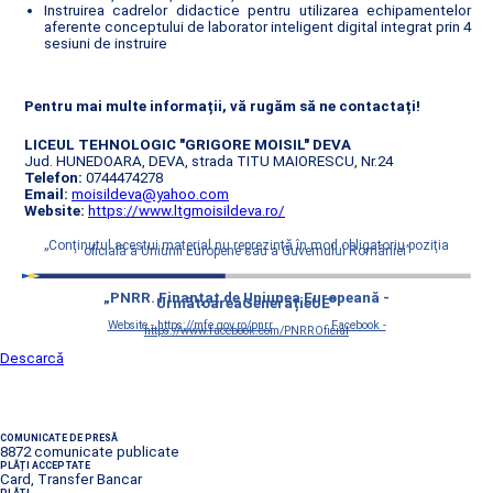
Instruirea cadrelor didactice pentru utilizarea echipamentelor
aferente conceptului de laborator inteligent digital integrat prin 4
sesiuni de instruire
Pentru mai multe informații, vă rugăm să ne contactați!
LICEUL TEHNOLOGIC "GRIGORE MOISIL" DEVA
Jud. HUNEDOARA, DEVA, strada TITU MAIORESCU, Nr.24
Telefon:
0744474278
Email:
moisildeva@yahoo.com
Website:
https://www.ltgmoisildeva.ro/
„Conţinutul acestui material nu reprezintă în mod obligatoriu poziţia
oficială a Uniunii Europene sau a Guvernului României”
„PNRR. Finanțat de Uniunea Europeană -
UrmătoareaGenerațieUE”
Website - https://mfe.gov.ro/pnrr
Facebook -
https://www.facebook.com/PNRROficial
Descarcă
COMUNICATE DE PRESĂ
8872 comunicate publicate
PLĂȚI ACCEPTATE
Card, Transfer Bancar