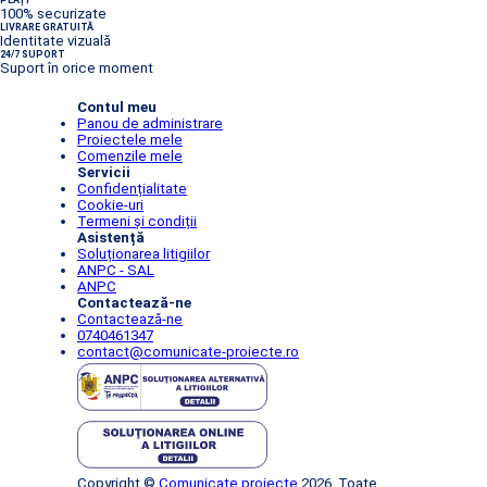
PLĂȚI
100% securizate
LIVRARE GRATUITĂ
Identitate vizuală
24/7 SUPORT
Suport în orice moment
Contul meu
Panou de administrare
Proiectele mele
Comenzile mele
Servicii
Confidențialitate
Cookie-uri
Termeni și condiții
Asistență
Soluționarea litigiilor
ANPC - SAL
ANPC
Contactează-ne
Contactează-ne
0740461347
contact@comunicate-proiecte.ro
Copyright ©
Comunicate proiecte
2026. Toate