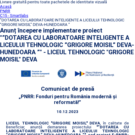
Livrare gratuită pentru toate pachetele de identitate vizuală
Acasă
PNRR
C15 - Smartlabs
”DOTAREA CU LABORATOARE INTELIGENTE A LICEULUI TEHNOLOGIC
”GRIGORE MOISIL” DEVA-HUNEDOARA ”
Anunț începere implementare proiect
"”DOTAREA CU LABORATOARE INTELIGENTE A
LICEULUI TEHNOLOGIC ”GRIGORE MOISIL” DEVA-
HUNEDOARA ”" - LICEUL TEHNOLOGIC "GRIGORE
MOISIL" DEVA
Comunicat de presă
„PNRR: Fonduri pentru România modernă și
reformată!”
10.12.2023
LICEUL TEHNOLOGIC "GRIGORE MOISIL" DEVA
, în calitate de
Beneficiar, anunță demararea proiectului
"”DOTAREA CU
LABORATOARE INTELIGENTE A LICEULUI TEHNOLOGIC
”GRIGORE MOISIL” DEVA-HUNEDOARA ”"
,
cod proiect F-PNRR-