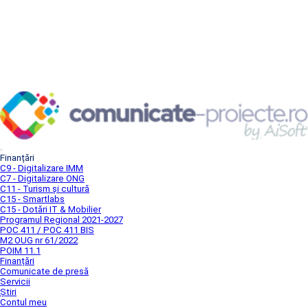
Finanțări
C9 - Digitalizare IMM
C7 - Digitalizare ONG
C11 - Turism și cultură
C15 - Smartlabs
C15 - Dotări IT & Mobilier
Programul Regional 2021-2027
POC 411 / POC 411 BIS
M2 OUG nr 61/2022
POIM 11.1
Finanțări
Comunicate de presă
Servicii
Știri
Contul meu