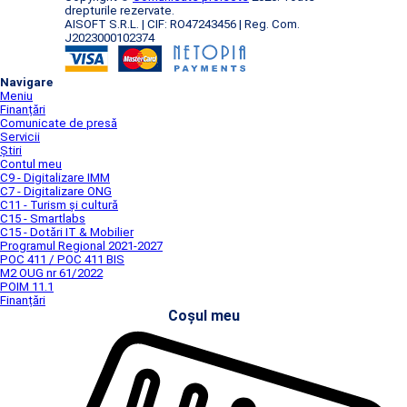
drepturile rezervate.
AISOFT S.R.L. | CIF: RO47243456 | Reg. Com.
J2023000102374
Navigare
Meniu
Finanțări
Comunicate de presă
Servicii
Știri
Contul meu
C9 - Digitalizare IMM
C7 - Digitalizare ONG
C11 - Turism și cultură
C15 - Smartlabs
C15 - Dotări IT & Mobilier
Programul Regional 2021-2027
POC 411 / POC 411 BIS
M2 OUG nr 61/2022
POIM 11.1
Finanțări
Coșul meu