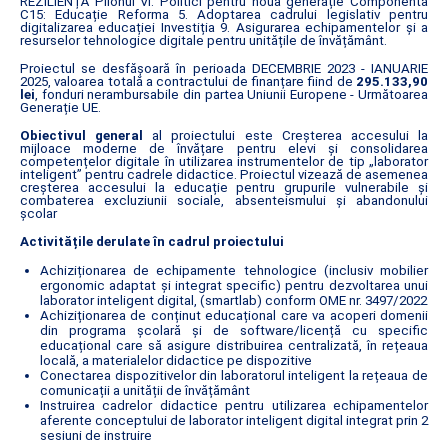
REZILIENȚĂ Pilonul VI. Politici pentru noua generație Componenta
C15: Educație Reforma 5. Adoptarea cadrului legislativ pentru
digitalizarea educației Investiția 9. Asigurarea echipamentelor și a
resurselor tehnologice digitale pentru unitățile de învățământ.
Proiectul se desfășoară în perioada DECEMBRIE 2023 - IANUARIE
2025, valoarea totală a contractului de finanțare fiind de
295.133,90
lei
, fonduri nerambursabile din partea Uniunii Europene - Următoarea
Generație UE.
Obiectivul general
al proiectului este Creșterea accesului la
mijloace moderne de învățare pentru elevi și consolidarea
competențelor digitale în utilizarea instrumentelor de tip „laborator
inteligent” pentru cadrele didactice. Proiectul vizează de asemenea
creșterea accesului la educație pentru grupurile vulnerabile și
combaterea excluziunii sociale, absenteismului și abandonului
școlar
Activitățile derulate în cadrul proiectului
Achiziționarea de echipamente tehnologice (inclusiv mobilier
ergonomic adaptat și integrat specific) pentru dezvoltarea unui
laborator inteligent digital, (smartlab) conform OME nr. 3497/2022
Achiziționarea de conținut educațional care va acoperi domenii
din programa școlară și de software/licență cu specific
educațional care să asigure distribuirea centralizată, în rețeaua
locală, a materialelor didactice pe dispozitive
Conectarea dispozitivelor din laboratorul inteligent la rețeaua de
comunicații a unității de învățământ
Instruirea cadrelor didactice pentru utilizarea echipamentelor
aferente conceptului de laborator inteligent digital integrat prin 2
sesiuni de instruire