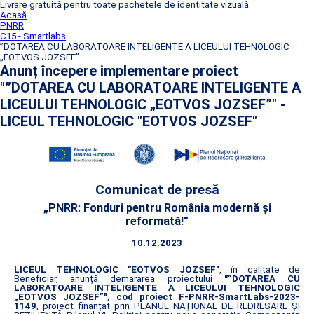
Livrare gratuită pentru toate pachetele de identitate vizuală
Acasă
PNRR
C15 - Smartlabs
”DOTAREA CU LABORATOARE INTELIGENTE A LICEULUI TEHNOLOGIC
„EOTVOS JOZSEF”
Anunț începere implementare proiect
"”DOTAREA CU LABORATOARE INTELIGENTE A
LICEULUI TEHNOLOGIC „EOTVOS JOZSEF”" -
LICEUL TEHNOLOGIC "EOTVOS JOZSEF"
Comunicat de presă
„PNRR: Fonduri pentru România modernă și
reformată!”
10.12.2023
LICEUL TEHNOLOGIC "EOTVOS JOZSEF"
, în calitate de
Beneficiar, anunță demararea proiectului
"”DOTAREA CU
LABORATOARE INTELIGENTE A LICEULUI TEHNOLOGIC
„EOTVOS JOZSEF”"
,
cod proiect F-PNRR-SmartLabs-2023-
1149
, proiect finanțat prin PLANUL NAȚIONAL DE REDRESARE ȘI