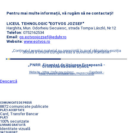
Pentru mai multe informații, vă rugăm să ne contactați!
LICEUL TEHNOLOGIC "EOTVOS JOZSEF"
Harghita, Mun. Odorheiu Secuiesc, strada Tompa László, Nr.12
Telefon:
0752162534
Email:
gs.eotvosjozsef@eduhr.ro
Website:
www.eotvos.ro
„Conţinutul acestui material nu reprezintă în mod obligatoriu poziţia
oficială a Uniunii Europene sau a Guvernului României”
„PNRR. Finanțat de Uniunea Europeană -
UrmătoareaGenerațieUE”
Website - https://mfe.gov.ro/pnrr
Facebook -
https://www.facebook.com/PNRROficial
Descarcă
COMUNICATE DE PRESĂ
8872 comunicate publicate
PLĂȚI ACCEPTATE
Card, Transfer Bancar
PLĂȚI
100% securizate
LIVRARE GRATUITĂ
Identitate vizuală
24/7 SUPORT