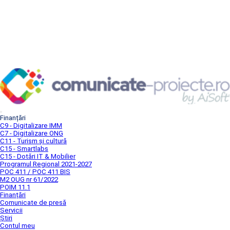
Finanțări
C9 - Digitalizare IMM
C7 - Digitalizare ONG
C11 - Turism și cultură
C15 - Smartlabs
C15 - Dotări IT & Mobilier
Programul Regional 2021-2027
POC 411 / POC 411 BIS
M2 OUG nr 61/2022
POIM 11.1
Finanțări
Comunicate de presă
Servicii
Știri
Contul meu