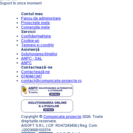
Suport în orice moment
Contul meu
Panou de administrare
Proiectele mele
Comenzile mele
Servicii
Confidențialitate
Cookie-uri
Termeni și condiții
Asistență
Soluționarea litigiilor
ANPC - SAL
ANPC
Contactează-ne
Contactează-ne
0740461347
contact@comunicate-proiecte.ro
Copyright ©
Comunicate proiecte
2026. Toate
drepturile rezervate.
AISOFT S.R.L. | CIF: RO47243456 | Reg. Com.
J2023000102374