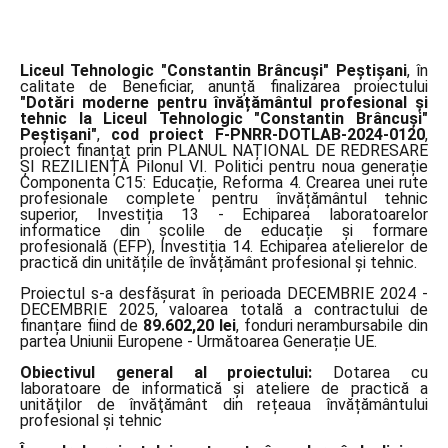
Liceul Tehnologic "Constantin Brâncuşi" Peştişani
, în
calitate de Beneficiar, anunță finalizarea proiectului
"Dotări moderne pentru învățământul profesional și
tehnic la Liceul Tehnologic "Constantin Brâncuşi"
Peştişani"
,
cod proiect F-PNRR-DOTLAB-2024-0120
,
proiect finanțat prin PLANUL NAȚIONAL DE REDRESARE
ȘI REZILIENȚĂ Pilonul VI. Politici pentru noua generație
Componenta C15: Educație, Reforma 4. Crearea unei rute
profesionale complete pentru învățământul tehnic
superior, Investiția 13 - Echiparea laboratoarelor
informatice din școlile de educație și formare
profesională (EFP), Investiția 14. Echiparea atelierelor de
practică din unitățile de învățământ profesional și tehnic.
Proiectul s-a desfășurat în perioada DECEMBRIE 2024 -
DECEMBRIE 2025, valoarea totală a contractului de
finanțare fiind de
89.602,20 lei
, fonduri nerambursabile din
partea Uniunii Europene - Următoarea Generație UE.
Obiectivul general al proiectului:
Dotarea cu
laboratoare de informatică și ateliere de practică a
unităţilor de învăţământ din rețeaua învățământului
profesional și tehnic