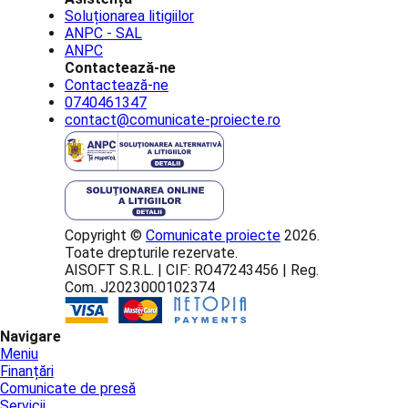
Soluționarea litigiilor
ANPC - SAL
ANPC
Contactează-ne
Contactează-ne
0740461347
contact@comunicate-proiecte.ro
Copyright ©
Comunicate proiecte
2026.
Toate drepturile rezervate.
AISOFT S.R.L. | CIF: RO47243456 | Reg.
Com. J2023000102374
Navigare
Meniu
Finanțări
Comunicate de presă
Servicii