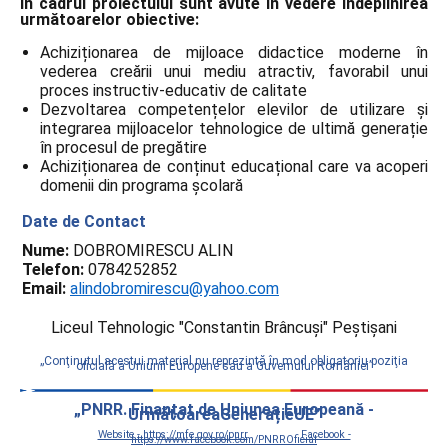
În cadrul proiectului sunt avute în vedere îndeplinirea
următoarelor obiective:
Achiziționarea de mijloace didactice moderne în
vederea creării unui mediu atractiv, favorabil unui
proces instructiv-educativ de calitate
Dezvoltarea competențelor elevilor de utilizare și
integrarea mijloacelor tehnologice de ultimă generație
în procesul de pregătire
Achiziționarea de conținut educațional care va acoperi
domenii din programa școlară
Date de Contact
Nume:
DOBROMIRESCU ALIN
Telefon:
0784252852
Email:
alindobromirescu@yahoo.com
Liceul Tehnologic "Constantin Brâncuşi" Peştişani
„Conţinutul acestui material nu reprezintă în mod obligatoriu poziţia
oficială a Uniunii Europene sau a Guvernului României”
„PNRR. Finanțat de Uniunea Europeană -
UrmătoareaGenerațieUE”
Website - https://mfe.gov.ro/pnrr
Facebook -
https://www.facebook.com/PNRROficial