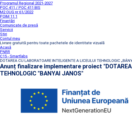
Programul Regional 2021-2027
POC 411 / POC 411 BIS
M2 OUG nr 61/2022
POIM 11.1
Finanțări
Comunicate de presă
Servicii
Știri
Contul meu
Livrare gratuită pentru toate pachetele de identitate vizuală
Acasă
PNRR
C15 - Smartlabs
DOTAREA CU LABORATOARE INTELIGENTE A LICEULUI TEHNOLOGIC „BÁNY
Anunț finalizare implementare proiect "DOTA
TEHNOLOGIC "BANYAI JANOS"