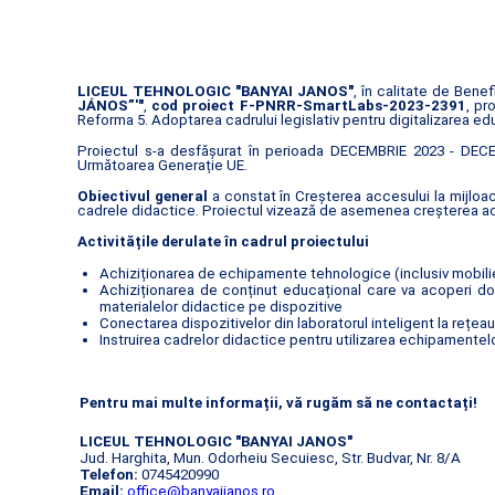
LICEUL TEHNOLOGIC "BANYAI JANOS"
, în calitate de Bene
JÁNOS”'"
,
cod proiect F-PNRR-SmartLabs-2023-2391
, pr
Reforma 5. Adoptarea cadrului legislativ pentru digitalizarea edu
Proiectul s-a desfășurat în perioada DECEMBRIE 2023 - DECEM
Următoarea Generație UE.
Obiectivul general
a constat în Creșterea accesului la mijloac
cadrele didactice. Proiectul vizează de asemenea creșterea acce
Activitățile derulate în cadrul proiectului
Achiziționarea de echipamente tehnologice (inclusiv mobilier
Achiziționarea de conținut educațional care va acoperi dom
materialelor didactice pe dispozitive
Conectarea dispozitivelor din laboratorul inteligent la rețea
Instruirea cadrelor didactice pentru utilizarea echipamentelor
Pentru mai multe informații, vă rugăm să ne contactați!
LICEUL TEHNOLOGIC "BANYAI JANOS"
Jud. Harghita, Mun. Odorheiu Secuiesc, Str. Budvar, Nr. 8/A
Telefon:
0745420990
Email:
office@banyaijanos.ro