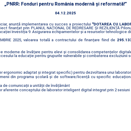
„PNRR: Fonduri pentru România modernă și reformată!”
04.12.2025
ficiar, anunță implementarea cu succes a proiectului
"DOTAREA CU LABO
oiect finanțat prin PLANUL NAȚIONAL DE REDRESARE ȘI REZILIENȚĂ Pilonul
cației Investiția 9. Asigurarea echipamentelor și a resurselor tehnologice di
BRIE 2025, valoarea totală a contractului de finanțare fiind de
295.133
e moderne de învățare pentru elevi și consolidarea competențelor digitale î
sului la educație pentru grupurile vulnerabile și combaterea excluziunii s
 ergonomic adaptat și integrat specific) pentru dezvoltarea unui laborator 
enii din programa școlară și de software/licență cu specific educațional c
ua de comunicații a unității de învățământ
 aferente conceptului de laborator inteligent digital integrat prin 2 sesiuni 