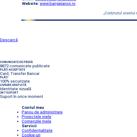
Website:
www.banyaijanos.ro
„Conţinutul acestui 
Descarcă
COMUNICATE DE PRESĂ
8872 comunicate publicate
PLĂȚI ACCEPTATE
Card, Transfer Bancar
PLĂȚI
100% securizate
LIVRARE GRATUITĂ
Identitate vizuală
24/7 SUPORT
Suport în orice moment
Contul meu
Panou de administrare
Proiectele mele
Comenzile mele
Servicii
Confidențialitate
Cookie-uri