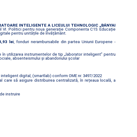
RATOARE INTELIGENTE A LICEULUI TEHNOLOGIC „BÁNYAI
 VI. Politici pentru noua generație Componenta C15: Educație
gitale pentru unitățile de învățământ.
,93 lei
, fonduri nerambursabile din partea Uniunii Europene -
n utilizarea instrumentelor de tip „laborator inteligent” pentru
ociale, absenteismului și abandonului școlar
inteligent digital, (smartlab) conform OME nr. 3497/2022
are să asigure distribuirea centralizată, în rețeaua locală, a
de instruire