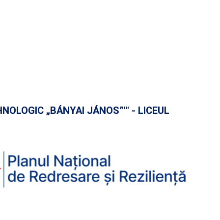
HNOLOGIC „BÁNYAI JÁNOS”'" - LICEUL