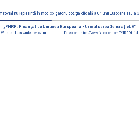
material nu reprezintă în mod obligatoriu poziţia oficială a Uniunii Europene sau a
„PNRR. Finanțat de Uniunea Europeană - UrmătoareaGenerațieUE”
Website - https://mfe.gov.ro/pnrr
Facebook - https://www.facebook.com/PNRROficial