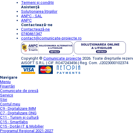
Termeni și condiții
Asistență
Soluționarea litigiilor
ANPC - SAL
ANPC
Contactează-ne
Contactează-ne
0740461347
contact@comunicate-proiecte.ro
Copyright ©
Comunicate proiecte
2026. Toate drepturile rezerv
AISOFT S.R.L. | CIF: RO47243456 | Reg. Com. J2023000102374
Navigare
Meniu
Finanțări
Comunicate de presă
Servicii
Știri
Contul meu
C9 - Digitalizare IMM
C7 - Digitalizare ONG
C11 - Turism și cultură
C15 - Smartlabs
C15 - Dotări IT & Mobilier
Programul Regional 2021-2027