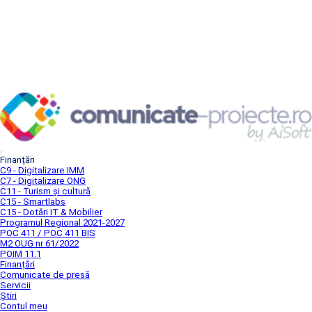
Finanțări
C9 - Digitalizare IMM
C7 - Digitalizare ONG
C11 - Turism și cultură
C15 - Smartlabs
C15 - Dotări IT & Mobilier
Programul Regional 2021-2027
POC 411 / POC 411 BIS
M2 OUG nr 61/2022
POIM 11.1
Finanțări
Comunicate de presă
Servicii
Știri
Contul meu