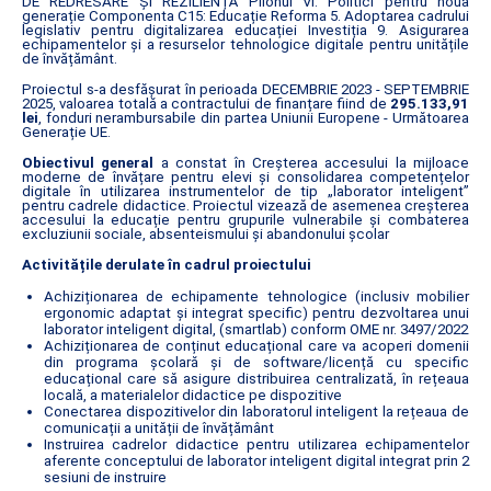
DE REDRESARE ȘI REZILIENȚĂ Pilonul VI. Politici pentru noua
generație Componenta C15: Educație Reforma 5. Adoptarea cadrului
legislativ pentru digitalizarea educației Investiția 9. Asigurarea
echipamentelor și a resurselor tehnologice digitale pentru unitățile
de învățământ.
Proiectul s-a desfășurat în perioada DECEMBRIE 2023 - SEPTEMBRIE
2025, valoarea totală a contractului de finanțare fiind de
295.133,91
lei
, fonduri nerambursabile din partea Uniunii Europene - Următoarea
Generație UE.
Obiectivul general
a constat în Creșterea accesului la mijloace
moderne de învățare pentru elevi și consolidarea competențelor
digitale în utilizarea instrumentelor de tip „laborator inteligent”
pentru cadrele didactice. Proiectul vizează de asemenea creșterea
accesului la educație pentru grupurile vulnerabile și combaterea
excluziunii sociale, absenteismului și abandonului școlar
Activitățile derulate în cadrul proiectului
Achiziționarea de echipamente tehnologice (inclusiv mobilier
ergonomic adaptat și integrat specific) pentru dezvoltarea unui
laborator inteligent digital, (smartlab) conform OME nr. 3497/2022
Achiziționarea de conținut educațional care va acoperi domenii
din programa școlară și de software/licență cu specific
educațional care să asigure distribuirea centralizată, în rețeaua
locală, a materialelor didactice pe dispozitive
Conectarea dispozitivelor din laboratorul inteligent la rețeaua de
comunicații a unității de învățământ
Instruirea cadrelor didactice pentru utilizarea echipamentelor
aferente conceptului de laborator inteligent digital integrat prin 2
sesiuni de instruire