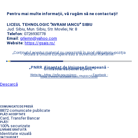
Pentru mai multe informații, vă rugăm să ne contactați!
LICEUL TEHNOLOGIC "AVRAM IANCU" SIBIU
Jud. Sibiu, Mun. Sibiu, Str. Movilei, Nr. 8
Telefon:
0726930778
Email:
grlemn@yahoo.com
Website:
https://gsais.ro/
„Conţinutul acestui material nu reprezintă în mod obligatoriu poziţia
oficială a Uniunii Europene sau a Guvernului României”
„PNRR. Finanțat de Uniunea Europeană -
UrmătoareaGenerațieUE”
Website - https://mfe.gov.ro/pnrr
Facebook -
https://www.facebook.com/PNRROficial
Descarcă
COMUNICATE DE PRESĂ
8872 comunicate publicate
PLĂȚI ACCEPTATE
Card, Transfer Bancar
PLĂȚI
100% securizate
LIVRARE GRATUITĂ
Identitate vizuală
24/7 SUPORT