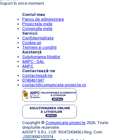
Suport în orice moment
Contul meu
Panou de administrare
Proiectele mele
Comenzile mele
Servicii
Confidențialitate
Cookie-uri
Termeni și condiții
Asistență
Soluționarea litigiilor
ANPC - SAL
ANPC
Contactează-ne
Contactează-ne
0740461347
contact@comunicate-proiecte.ro
Copyright ©
Comunicate proiecte
2026. Toate
drepturile rezervate.
AISOFT S.R.L. | CIF: RO47243456 | Reg. Com.
J2023000102374