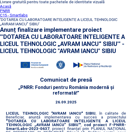
Livrare gratuită pentru toate pachetele de identitate vizuală
Acasă
PNRR
C15 - Smartlabs
'DOTAREA CU LABORATOARE INTELIGENTE A LICEUL TEHNOLOGIC
„AVRAM IANCU” SIBIU'
Anunț finalizare implementare proiect
"'DOTAREA CU LABORATOARE INTELIGENTE A
LICEUL TEHNOLOGIC „AVRAM IANCU” SIBIU'" -
LICEUL TEHNOLOGIC "AVRAM IANCU" SIBIU
Comunicat de presă
„PNRR: Fonduri pentru România modernă și
reformată!”
26.09.2025
LICEUL TEHNOLOGIC "AVRAM IANCU" SIBIU
, în calitate de
Beneficiar, anunță implementarea cu succes a proiectului
"'DOTAREA CU LABORATOARE INTELIGENTE A LICEUL
TEHNOLOGIC „AVRAM IANCU” SIBIU'"
,
cod proiect F-PNRR-
SmartLabs-2023-0637
, proiect finanțat prin PLANUL NAȚIONAL