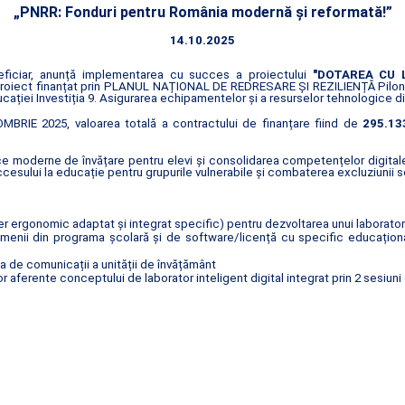
„PNRR: Fonduri pentru România modernă și reformată!”
14.10.2025
neficiar, anunță implementarea cu succes a proiectului
"DOTAREA CU 
proiect finanțat prin PLANUL NAȚIONAL DE REDRESARE ȘI REZILIENȚĂ Pilonu
cației Investiția 9. Asigurarea echipamentelor și a resurselor tehnologice di
BRIE 2025, valoarea totală a contractului de finanțare fiind de
295.133
e moderne de învățare pentru elevi și consolidarea competențelor digitale î
sului la educație pentru grupurile vulnerabile și combaterea excluziunii s
 ergonomic adaptat și integrat specific) pentru dezvoltarea unui laborator 
enii din programa școlară și de software/licență cu specific educațional c
ua de comunicații a unității de învățământ
 aferente conceptului de laborator inteligent digital integrat prin 2 sesiuni 