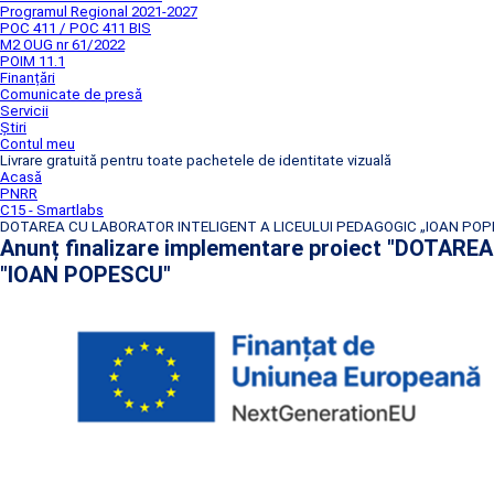
Programul Regional 2021-2027
POC 411 / POC 411 BIS
M2 OUG nr 61/2022
POIM 11.1
Finanțări
Comunicate de presă
Servicii
Știri
Contul meu
Livrare gratuită pentru toate pachetele de identitate vizuală
Acasă
PNRR
C15 - Smartlabs
DOTAREA CU LABORATOR INTELIGENT A LICEULUI PEDAGOGIC „IOAN PO
Anunț finalizare implementare proiect "DOTA
"IOAN POPESCU"