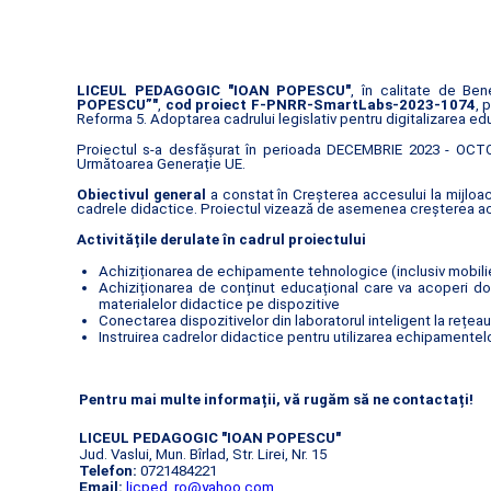
LICEUL PEDAGOGIC "IOAN POPESCU"
, în calitate de Be
POPESCU”"
,
cod proiect F-PNRR-SmartLabs-2023-1074
, 
Reforma 5. Adoptarea cadrului legislativ pentru digitalizarea edu
Proiectul s-a desfășurat în perioada DECEMBRIE 2023 - OCTOM
Următoarea Generație UE.
Obiectivul general
a constat în Creșterea accesului la mijloac
cadrele didactice. Proiectul vizează de asemenea creșterea acce
Activitățile derulate în cadrul proiectului
Achiziționarea de echipamente tehnologice (inclusiv mobilier
Achiziționarea de conținut educațional care va acoperi dom
materialelor didactice pe dispozitive
Conectarea dispozitivelor din laboratorul inteligent la rețea
Instruirea cadrelor didactice pentru utilizarea echipamentelor
Pentru mai multe informații, vă rugăm să ne contactați!
LICEUL PEDAGOGIC "IOAN POPESCU"
Jud. Vaslui, Mun. Bîrlad, Str. Lirei, Nr. 15
Telefon:
0721484221
Email:
licped_ro@yahoo.com