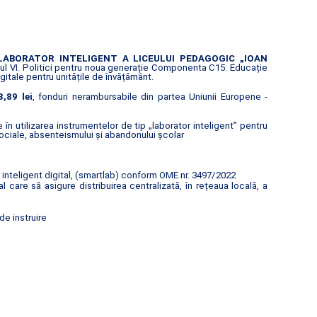
LABORATOR INTELIGENT A LICEULUI PEDAGOGIC „IOAN
l VI. Politici pentru noua generație Componenta C15: Educație
gitale pentru unitățile de învățământ.
,89 lei
, fonduri nerambursabile din partea Uniunii Europene -
n utilizarea instrumentelor de tip „laborator inteligent” pentru
ociale, absenteismului și abandonului școlar
inteligent digital, (smartlab) conform OME nr. 3497/2022
are să asigure distribuirea centralizată, în rețeaua locală, a
de instruire