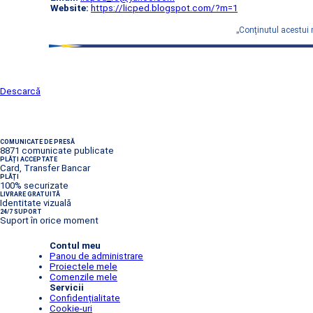
Website:
https://licped.blogspot.com/?m=1
„Conţinutul acestui 
Descarcă
COMUNICATE DE PRESĂ
8871 comunicate publicate
PLĂȚI ACCEPTATE
Card, Transfer Bancar
PLĂȚI
100% securizate
LIVRARE GRATUITĂ
Identitate vizuală
24/7 SUPORT
Suport în orice moment
Contul meu
Panou de administrare
Proiectele mele
Comenzile mele
Servicii
Confidențialitate
Cookie-uri