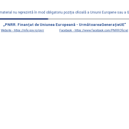
material nu reprezintă în mod obligatoriu poziţia oficială a Uniunii Europene sau a
„PNRR. Finanțat de Uniunea Europeană - UrmătoareaGenerațieUE”
Website - https://mfe.gov.ro/pnrr
Facebook - https://www.facebook.com/PNRROficial