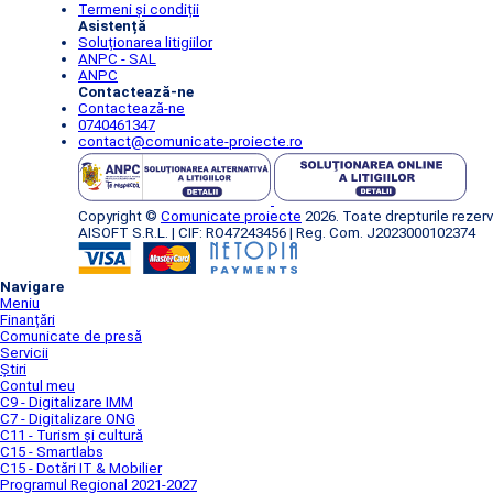
Termeni și condiții
Asistență
Soluționarea litigiilor
ANPC - SAL
ANPC
Contactează-ne
Contactează-ne
0740461347
contact@comunicate-proiecte.ro
Copyright ©
Comunicate proiecte
2026. Toate drepturile rezerv
AISOFT S.R.L. | CIF: RO47243456 | Reg. Com. J2023000102374
Navigare
Meniu
Finanțări
Comunicate de presă
Servicii
Știri
Contul meu
C9 - Digitalizare IMM
C7 - Digitalizare ONG
C11 - Turism și cultură
C15 - Smartlabs
C15 - Dotări IT & Mobilier
Programul Regional 2021-2027