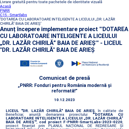
Livrare gratuită pentru toate pachetele de identitate vizuală
Acasă
PNRR
C15 - Smartlabs
'DOTAREA CU LABORATOARE INTELIGENTE A LICEULUI „DR. LAZĂR
CHIRILĂ” BAIA DE ARIEȘ'
Anunț începere implementare proiect "'DOTAREA
CU LABORATOARE INTELIGENTE A LICEULUI
„DR. LAZĂR CHIRILĂ” BAIA DE ARIEȘ'" - LICEUL
"DR. LAZĂR CHIRILĂ" BAIA DE ARIEŞ
Comunicat de presă
„PNRR: Fonduri pentru România modernă și
reformată!”
10.12.2023
LICEUL "DR. LAZĂR CHIRILĂ" BAIA DE ARIEŞ
, în calitate de
Beneficiar, anunță demararea proiectului
"'DOTAREA CU
LABORATOARE INTELIGENTE A LICEULUI „DR. LAZĂR CHIRILĂ”
BAIA DE ARIEȘ'"
,
cod proiect F-PNRR-SmartLabs-2023-0220
,
proiect finanțat prin PLANUL NAȚIONAL DE REDRESARE ȘI