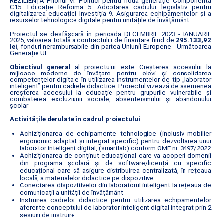
REZILIENȚĂ Pilonul VI. Politici pentru noua generație Componenta
C15: Educație Reforma 5. Adoptarea cadrului legislativ pentru
digitalizarea educației Investiția 9. Asigurarea echipamentelor și a
resurselor tehnologice digitale pentru unitățile de învățământ.
Proiectul se desfășoară în perioada DECEMBRIE 2023 - IANUARIE
2025, valoarea totală a contractului de finanțare fiind de
295.133,92
lei
, fonduri nerambursabile din partea Uniunii Europene - Următoarea
Generație UE.
Obiectivul general
al proiectului este Creșterea accesului la
mijloace moderne de învățare pentru elevi și consolidarea
competențelor digitale în utilizarea instrumentelor de tip „laborator
inteligent” pentru cadrele didactice. Proiectul vizează de asemenea
creșterea accesului la educație pentru grupurile vulnerabile și
combaterea excluziunii sociale, absenteismului și abandonului
școlar
Activitățile derulate în cadrul proiectului
Achiziționarea de echipamente tehnologice (inclusiv mobilier
ergonomic adaptat și integrat specific) pentru dezvoltarea unui
laborator inteligent digital, (smartlab) conform OME nr. 3497/2022
Achiziționarea de conținut educațional care va acoperi domenii
din programa școlară și de software/licență cu specific
educațional care să asigure distribuirea centralizată, în rețeaua
locală, a materialelor didactice pe dispozitive
Conectarea dispozitivelor din laboratorul inteligent la rețeaua de
comunicații a unității de învățământ
Instruirea cadrelor didactice pentru utilizarea echipamentelor
aferente conceptului de laborator inteligent digital integrat prin 2
sesiuni de instruire