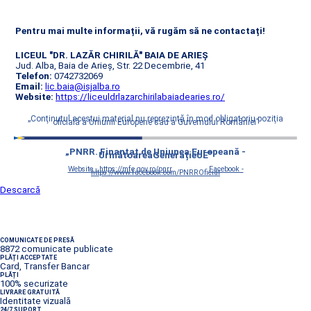
Pentru mai multe informații, vă rugăm să ne contactați!
LICEUL "DR. LAZĂR CHIRILĂ" BAIA DE ARIEŞ
Jud. Alba, Baia de Arieș, Str. 22 Decembrie, 41
Telefon:
0742732069
Email:
lic.baia@isjalba.ro
Website:
https://liceuldrlazarchirilabaiadearies.ro/
„Conţinutul acestui material nu reprezintă în mod obligatoriu poziţia
oficială a Uniunii Europene sau a Guvernului României”
„PNRR. Finanțat de Uniunea Europeană -
UrmătoareaGenerațieUE”
Website - https://mfe.gov.ro/pnrr
Facebook -
https://www.facebook.com/PNRROficial
Descarcă
COMUNICATE DE PRESĂ
8872 comunicate publicate
PLĂȚI ACCEPTATE
Card, Transfer Bancar
PLĂȚI
100% securizate
LIVRARE GRATUITĂ
Identitate vizuală
24/7 SUPORT