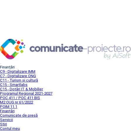
Finanțări
C9 - Digitalizare IMM
C7 - Digitalizare ONG
C11 - Turism și cultură
C15 - Smartlabs
C15 - Dotări IT & Mobilier
Programul Regional 2021-2027
POC 411 / POC 411 BIS
M2 OUG nr 61/2022
POIM 11.1
Finanțări
Comunicate de presă
Servicii
Știri
Contul meu