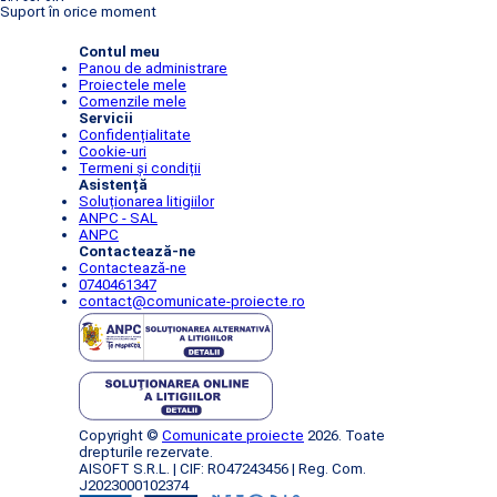
Suport în orice moment
Contul meu
Panou de administrare
Proiectele mele
Comenzile mele
Servicii
Confidențialitate
Cookie-uri
Termeni și condiții
Asistență
Soluționarea litigiilor
ANPC - SAL
ANPC
Contactează-ne
Contactează-ne
0740461347
contact@comunicate-proiecte.ro
Copyright ©
Comunicate proiecte
2026. Toate
drepturile rezervate.
AISOFT S.R.L. | CIF: RO47243456 | Reg. Com.
J2023000102374