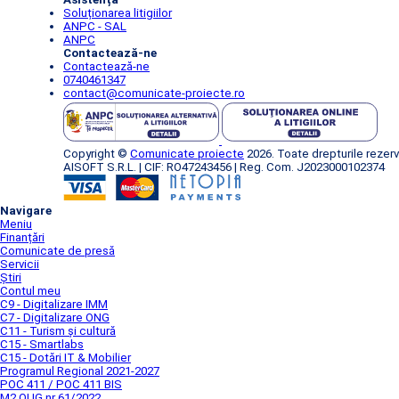
Soluționarea litigiilor
ANPC - SAL
ANPC
Contactează-ne
Contactează-ne
0740461347
contact@comunicate-proiecte.ro
Copyright ©
Comunicate proiecte
2026. Toate drepturile rezerv
AISOFT S.R.L. | CIF: RO47243456 | Reg. Com. J2023000102374
Navigare
Meniu
Finanțări
Comunicate de presă
Servicii
Știri
Contul meu
C9 - Digitalizare IMM
C7 - Digitalizare ONG
C11 - Turism și cultură
C15 - Smartlabs
C15 - Dotări IT & Mobilier
Programul Regional 2021-2027
POC 411 / POC 411 BIS
M2 OUG nr 61/2022