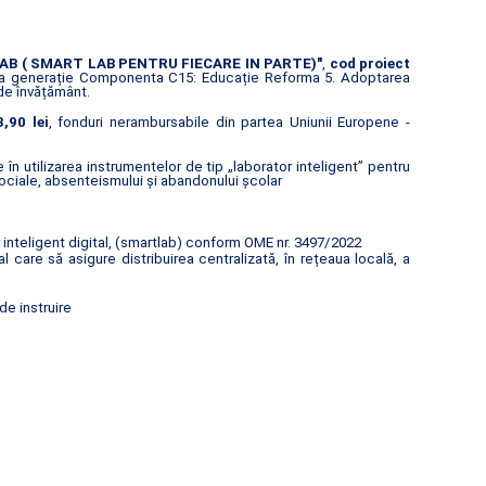
AB ( SMART LAB PENTRU FIECARE IN PARTE)"
,
cod proiect
oua generație Componenta C15: Educație Reforma 5. Adoptarea
 de învățământ.
,90 lei
, fonduri nerambursabile din partea Uniunii Europene -
n utilizarea instrumentelor de tip „laborator inteligent” pentru
ociale, absenteismului și abandonului școlar
inteligent digital, (smartlab) conform OME nr. 3497/2022
are să asigure distribuirea centralizată, în rețeaua locală, a
de instruire