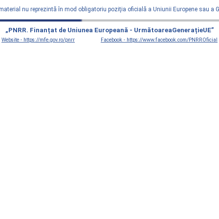
material nu reprezintă în mod obligatoriu poziţia oficială a Uniunii Europene sau a
„PNRR. Finanțat de Uniunea Europeană - UrmătoareaGenerațieUE”
Website - https://mfe.gov.ro/pnrr
Facebook - https://www.facebook.com/PNRROficial