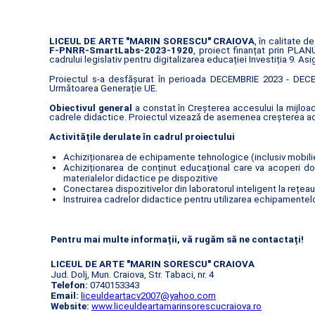
LICEUL DE ARTE "MARIN SORESCU" CRAIOVA
, în calitate 
F-PNRR-SmartLabs-2023-1920
, proiect finanțat prin PL
cadrului legislativ pentru digitalizarea educației Investiția 9. A
Proiectul s-a desfășurat în perioada DECEMBRIE 2023 - DECEM
Următoarea Generație UE.
Obiectivul general
a constat în Creșterea accesului la mijloac
cadrele didactice. Proiectul vizează de asemenea creșterea acce
Activitățile derulate în cadrul proiectului
Achiziționarea de echipamente tehnologice (inclusiv mobilier
Achiziționarea de conținut educațional care va acoperi dom
materialelor didactice pe dispozitive
Conectarea dispozitivelor din laboratorul inteligent la rețea
Instruirea cadrelor didactice pentru utilizarea echipamentelor
Pentru mai multe informații, vă rugăm să ne contactați!
LICEUL DE ARTE "MARIN SORESCU" CRAIOVA
Jud. Dolj, Mun. Craiova, Str. Tabaci, nr. 4
Telefon:
0740153343
Email:
liceuldeartacv2007@yahoo.com
Website:
www.liceuldeartamarinsorescucraiova.ro