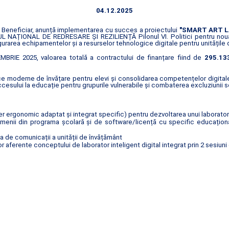
04.12.2025
de Beneficiar, anunță implementarea cu succes a proiectului
"SMART ART L
ANUL NAȚIONAL DE REDRESARE ȘI REZILIENȚĂ Pilonul VI. Politici pentru n
sigurarea echipamentelor și a resurselor tehnologice digitale pentru unitățile
BRIE 2025, valoarea totală a contractului de finanțare fiind de
295.133
e moderne de învățare pentru elevi și consolidarea competențelor digitale î
sului la educație pentru grupurile vulnerabile și combaterea excluziunii s
 ergonomic adaptat și integrat specific) pentru dezvoltarea unui laborator 
enii din programa școlară și de software/licență cu specific educațional c
ua de comunicații a unității de învățământ
 aferente conceptului de laborator inteligent digital integrat prin 2 sesiuni 