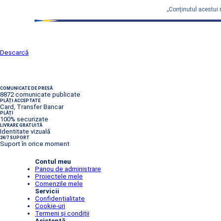
„Conţinutul acestui 
Descarcă
COMUNICATE DE PRESĂ
8872 comunicate publicate
PLĂȚI ACCEPTATE
Card, Transfer Bancar
PLĂȚI
100% securizate
LIVRARE GRATUITĂ
Identitate vizuală
24/7 SUPORT
Suport în orice moment
Contul meu
Panou de administrare
Proiectele mele
Comenzile mele
Servicii
Confidențialitate
Cookie-uri
Termeni și condiții
Asistență