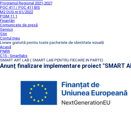
Programul Regional 2021-2027
POC 411 / POC 411 BIS
M2 OUG nr 61/2022
POIM 11.1
Finanțări
Comunicate de presă
Servicii
Știri
Contul meu
Livrare gratuită pentru toate pachetele de identitate vizuală
Acasă
PNRR
C15 - Smartlabs
SMART ART LAB ( SMART LAB PENTRU FIECARE IN PARTE)
Anunț finalizare implementare proiect "SMAR