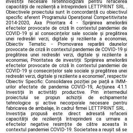
investiții necesare retehnologizării pentru refacerea
capacității de reziliență a întreprinderii LETTPRINT SRL .
Obiectivele proiectului sunt în concordanță cu obiectivul
specific aferent Programului Operațional Competitivitate
2014-2020, Axa Prioritara 4 - Sprijinirea ameliorării
efectelor provocate de criză în contextul pandemiei de
COVID-19 și al consecințelor sale sociale și pregătirea
unei redresări verzi, digitale și reziliente a economiei,
Obiectiv Tematic - Promovarea reparării daunelor
provocate de criză în contextul pandemiei de COVID-19 și
pregătirea unei redresări verzi, digitale și reziliente a
economiei, Prioritatea de investiții: Sprijinirea ameliorării
efectelor provocate de criză în contextul pandemiei de
COVID-19 și consecințelor sale sociale și pregătirea unei
redresări verzi, digitale și reziliente a economiei", respectiv
Obiectiv Specific: Consolidarea poziției pe piață a IMM-
urilor afectate de pandemia COVID-19, Acțiunea 4.1.1
Investiții în activități productive. Prin intermediul
proiectului se propun achiziții de echipamente
tehnologice și active necorporale necesare pentru
fabricarea de ambalaje, în cadrul firmei LETTPRINT SRL .
Investiția propusă este direct adresată refacerii
capacității de reziliență întreprinderii ca urmare a
efectelor negative resimțite de către aceasta în
contextul pandemiei COVID-19. Societatea a reușit să se