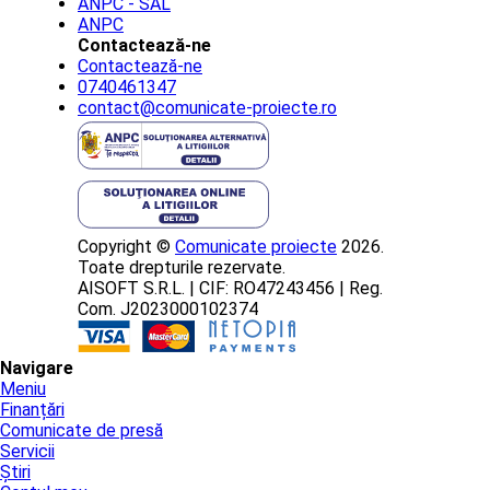
ANPC - SAL
ANPC
Contactează-ne
Contactează-ne
0740461347
contact@comunicate-proiecte.ro
Copyright ©
Comunicate proiecte
2026.
Toate drepturile rezervate.
AISOFT S.R.L. | CIF: RO47243456 | Reg.
Com. J2023000102374
Navigare
Meniu
Finanțări
Comunicate de presă
Servicii
Știri