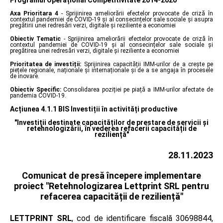
Axa Prioritara 4
- Sprijinirea ameliorării efectelor provocate de criză în
contextul pandemiei de COVID-19 și al consecințelor sale sociale și asupra
pregătirii unei redresări verzi, digitale și reziliente a economiei
Obiectiv Tematic
- Sprijinirea ameliorării efectelor provocate de criză în
contextul pandemiei de COVID-19 și al consecințelor sale sociale și
pregătirea unei redresări verzi, digitale și reziliente a economiei
Prioritatea de investiții:
Sprijinirea capacității IMM-urilor de a crește pe
piețele regionale, naționale și internaționale și de a se angaja în procesele
de inovare.
Obiectiv Specific:
Consolidarea poziției pe piață a IMM-urilor afectate de
pandemia COVID-19.
Acțiunea 4.1.1 BIS Investiții în activități productive
"Investiții destinate capacităților de prestare de servicii și
retehnologizării, în vederea refacerii capacității de
reziliență"
28.11.2023
Comunicat de presă începere implementare
proiect "Retehnologizarea Lettprint SRL pentru
refacerea capacității de reziliență"
LETTPRINT SRL
, cod de identificare fiscală 30698844,