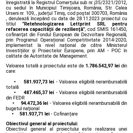
înregistrată la Registrul Comerțului sub nr. j35/2321/2012,
cu sediul în Municipiul Timișoara, România, Str. Calea
Urseni nr. 109, , județul Timiș, cod poștal 300703, România
, derulează începând cu data de 28.11.2023 proiectul cu
titlul
"Retehnologizarea Lettprint SRL pentru
refacerea capacității de reziliență"
, cod SMIS 161450,
cofinanţat din Fondul European de Dezvoltare Regională,
prin Programul Operațional Competitivitate 2014-2020,
implementat la nivel național de către Ministerul
Investițiilor și Proiectelor Europene, prin AM - POC în
calitate de Autoritate de Management.
Valoarea totală a proiectului este de
1.786.542,97 lei
din
care:
• 581.937,73 lei
- Valoarea eligibilă nerambursabilă
totală
• 487.465,37 lei
- Valoarea eligibilă nerambursabilă
din FEDR
• 94.472,36 lei
- Valoarea eligibilă nerambursabilă din
bugetul naţional
• 581.937,71 lei
- Cofinanțare
Obiectivul general al proiectului:
Obiectivul general al proiectului este realizarea unei