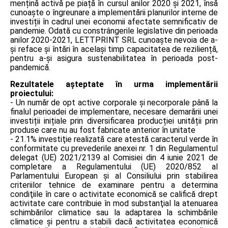
mențină activă pe piață în cursul anilor 2020 și 2021, însă
cunoaște o îngreunare a implementării planurilor interne de
investiții în cadrul unei economii afectate semnificativ de
pandemie. Odată cu constrângerile legislative din perioada
anilor 2020-2021, LETTPRINT SRL cunoaște nevoia de a-
și reface și întări în același timp capacitatea de reziliență,
pentru a-și asigura sustenabilitatea în perioada post-
pandemică.
Rezultatele așteptate în urma implementării
proiectului:
- Un număr de opt active corporale și necorporale până la
finalul perioadei de implementare, necesare demarării unei
investiții inițiale prin diversificarea producției unității prin
produse care nu au fost fabricate anterior în unitate
- 21.1% investiţie realizată care atestă caracterul verde în
conformitate cu prevederile anexei nr. 1 din Regulamentul
delegat (UE) 2021/2139 al Comisiei din 4 iunie 2021 de
completare a Regulamentului (UE) 2020/852 al
Parlamentului European şi al Consiliului prin stabilirea
criteriilor tehnice de examinare pentru a determina
condiţiile în care o activitate economică se califică drept
activitate care contribuie în mod substanţial la atenuarea
schimbărilor climatice sau la adaptarea la schimbările
climatice şi pentru a stabili dacă activitatea economică