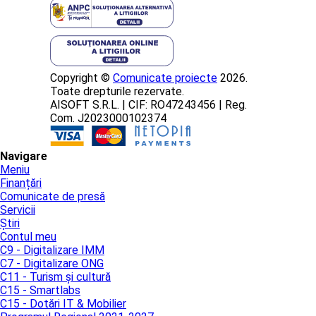
Copyright ©
Comunicate proiecte
2026.
Toate drepturile rezervate.
AISOFT S.R.L. | CIF: RO47243456 | Reg.
Com. J2023000102374
Navigare
Meniu
Finanțări
Comunicate de presă
Servicii
Știri
Contul meu
C9 - Digitalizare IMM
C7 - Digitalizare ONG
C11 - Turism și cultură
C15 - Smartlabs
C15 - Dotări IT & Mobilier