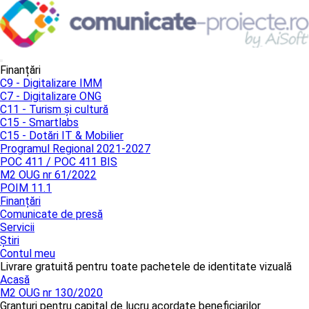
Finanțări
C9 - Digitalizare IMM
C7 - Digitalizare ONG
C11 - Turism și cultură
C15 - Smartlabs
C15 - Dotări IT & Mobilier
Programul Regional 2021-2027
POC 411 / POC 411 BIS
M2 OUG nr 61/2022
POIM 11.1
Finanțări
Comunicate de presă
Servicii
Știri
Contul meu
Livrare gratuită pentru toate pachetele de identitate vizuală
Acasă
M2 OUG nr 130/2020
Granturi pentru capital de lucru acordate beneficiarilor