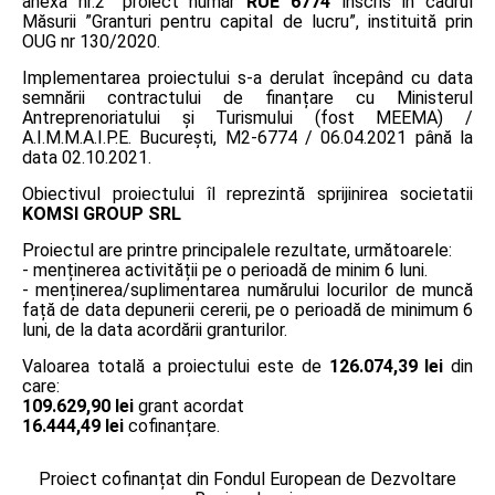
anexa nr.2” proiect număr
RUE 6774
înscris în cadrul
Măsurii ”Granturi pentru capital de lucru”, instituită prin
OUG nr 130/2020.
Implementarea proiectului s-a derulat începând cu data
semnării contractului de finanțare cu Ministerul
Antreprenoriatului și Turismului (fost MEEMA) /
A.I.M.M.A.I.P.E. București, M2-6774 / 06.04.2021 până la
data 02.10.2021.
Obiectivul proiectului îl reprezintă sprijinirea societatii
KOMSI GROUP SRL
Proiectul are printre principalele rezultate, următoarele:
- menținerea activității pe o perioadă de minim 6 luni.
- menținerea/suplimentarea numărului locurilor de muncă
față de data depunerii cererii, pe o perioadă de minimum 6
luni, de la data acordării granturilor.
Valoarea totală a proiectului este de
126.074,39 lei
din
care:
109.629,90 lei
grant acordat
16.444,49 lei
cofinanțare.
Proiect cofinanțat din Fondul European de Dezvoltare