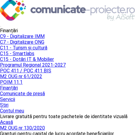
Finanțări
C9 - Digitalizare IMM
C7 - Digitalizare ONG
C11 - Turism și cultură
C15 - Smartlabs
C15 - Dotări IT & Mobilier
Programul Regional 2021-2027
POC 411 / POC 411 BIS
M2 OUG nr 61/2022
POIM 11.1
Finanțări
Comunicate de presă
Servicii
Știri
Contul meu
Livrare gratuită pentru toate pachetele de identitate vizuală
Acasă
M2 OUG nr 130/2020
Granturi pentru capital de lucru acordate beneficiarilor