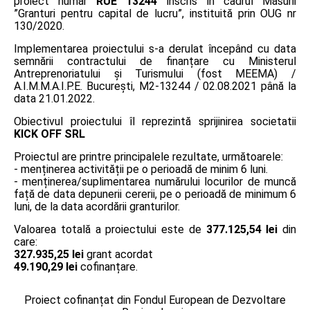
proiect număr
RUE 13244
înscris în cadrul Măsurii
”Granturi pentru capital de lucru”, instituită prin OUG nr
130/2020.
Implementarea proiectului s-a derulat începând cu data
semnării contractului de finanțare cu Ministerul
Antreprenoriatului și Turismului (fost MEEMA) /
A.I.M.M.A.I.P.E. București, M2-13244 / 02.08.2021 până la
data 21.01.2022.
Obiectivul proiectului îl reprezintă sprijinirea societatii
KICK OFF SRL
Proiectul are printre principalele rezultate, următoarele:
- menținerea activității pe o perioadă de minim 6 luni.
- menținerea/suplimentarea numărului locurilor de muncă
față de data depunerii cererii, pe o perioadă de minimum 6
luni, de la data acordării granturilor.
Valoarea totală a proiectului este de
377.125,54 lei
din
care:
327.935,25 lei
grant acordat
49.190,29 lei
cofinanțare.
Proiect cofinanțat din Fondul European de Dezvoltare