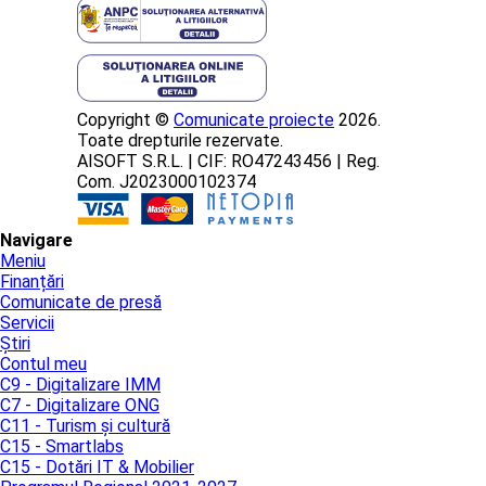
Copyright ©
Comunicate proiecte
2026.
Toate drepturile rezervate.
AISOFT S.R.L. | CIF: RO47243456 | Reg.
Com. J2023000102374
Navigare
Meniu
Finanțări
Comunicate de presă
Servicii
Știri
Contul meu
C9 - Digitalizare IMM
C7 - Digitalizare ONG
C11 - Turism și cultură
C15 - Smartlabs
C15 - Dotări IT & Mobilier