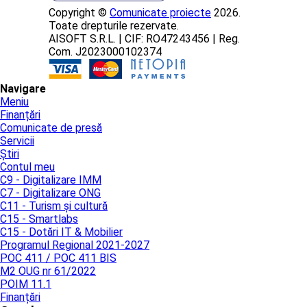
Copyright ©
Comunicate proiecte
2026.
Toate drepturile rezervate.
AISOFT S.R.L. | CIF: RO47243456 | Reg.
Com. J2023000102374
Navigare
Meniu
Finanțări
Comunicate de presă
Servicii
Știri
Contul meu
C9 - Digitalizare IMM
C7 - Digitalizare ONG
C11 - Turism și cultură
C15 - Smartlabs
C15 - Dotări IT & Mobilier
Programul Regional 2021-2027
POC 411 / POC 411 BIS
M2 OUG nr 61/2022
POIM 11.1
Finanțări