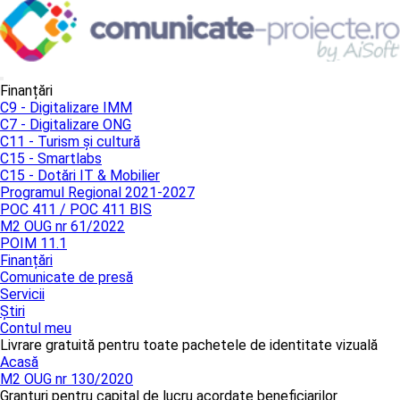
Finanțări
C9 - Digitalizare IMM
C7 - Digitalizare ONG
C11 - Turism și cultură
C15 - Smartlabs
C15 - Dotări IT & Mobilier
Programul Regional 2021-2027
POC 411 / POC 411 BIS
M2 OUG nr 61/2022
POIM 11.1
Finanțări
Comunicate de presă
Servicii
Știri
Contul meu
Livrare gratuită pentru toate pachetele de identitate vizuală
Acasă
M2 OUG nr 130/2020
Granturi pentru capital de lucru acordate beneficiarilor