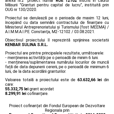
anexa nr.2” proiect număr
RUE 12102
înscris în cadrul
Măsurii ”Granturi pentru capital de lucru”, instituită prin
OUG nr 130/2020.
Proiectul se derulează pe o perioada de maxim 12 luni,
începând cu data semnării contractului de finanțare cu
Ministerul Antreprenoriatului și Turismului (fost MEEMA) /
A.I.M.M.A.I.P.E. Constanţa, M2-12102 / 03.08.2021.
Obiectivul proiectului îl reprezintă sprijinirea societatii
KENBAR SULINA S.R.L.
Proiectul are printre principalele rezultate, următoarele:
- menținerea activității pe o perioadă de minim 6 luni.
- menținerea/suplimentarea numărului locurilor de muncă
față de data depunerii cererii, pe o perioadă de minimum 6
luni, de la data acordării granturilor.
Valoarea totală a proiectului este de
63.632,66 lei
din
care:
55.332,75 lei
grant acordat
8.299,91 lei
cofinanțare.
Proiect cofinanțat din Fondul European de Dezvoltare
Regionala prin