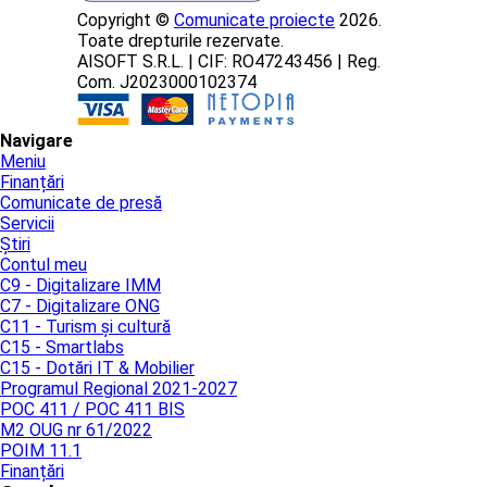
Copyright ©
Comunicate proiecte
2026.
Toate drepturile rezervate.
AISOFT S.R.L. | CIF: RO47243456 | Reg.
Com. J2023000102374
Navigare
Meniu
Finanțări
Comunicate de presă
Servicii
Știri
Contul meu
C9 - Digitalizare IMM
C7 - Digitalizare ONG
C11 - Turism și cultură
C15 - Smartlabs
C15 - Dotări IT & Mobilier
Programul Regional 2021-2027
POC 411 / POC 411 BIS
M2 OUG nr 61/2022
POIM 11.1
Finanțări