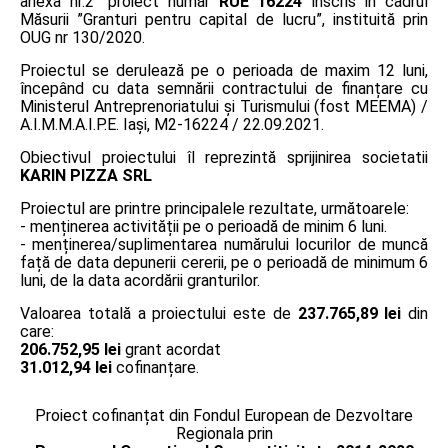
anexa nr.2” proiect număr
RUE 16224
înscris în cadrul
Măsurii ”Granturi pentru capital de lucru”, instituită prin
OUG nr 130/2020.
Proiectul se derulează pe o perioada de maxim 12 luni,
începând cu data semnării contractului de finanțare cu
Ministerul Antreprenoriatului și Turismului (fost MEEMA) /
A.I.M.M.A.I.P.E. Iaşi, M2-16224 / 22.09.2021.
Obiectivul proiectului îl reprezintă sprijinirea societatii
KARIN PIZZA SRL
Proiectul are printre principalele rezultate, următoarele:
- menținerea activității pe o perioadă de minim 6 luni.
- menținerea/suplimentarea numărului locurilor de muncă
față de data depunerii cererii, pe o perioadă de minimum 6
luni, de la data acordării granturilor.
Valoarea totală a proiectului este de
237.765,89 lei
din
care:
206.752,95 lei
grant acordat
31.012,94 lei
cofinanțare.
Proiect cofinanțat din Fondul European de Dezvoltare
Regionala prin