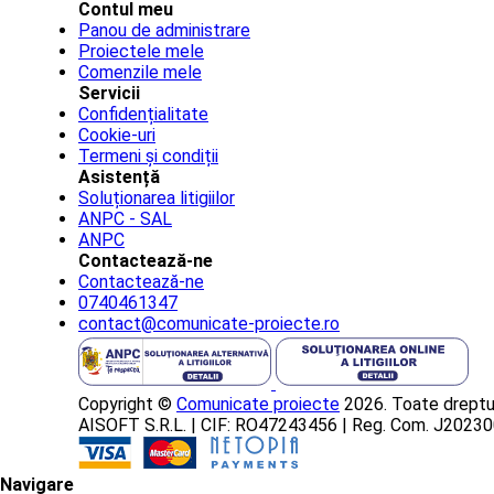
Contul meu
Panou de administrare
Proiectele mele
Comenzile mele
Servicii
Confidențialitate
Cookie-uri
Termeni și condiții
Asistență
Soluționarea litigiilor
ANPC - SAL
ANPC
Contactează-ne
Contactează-ne
0740461347
contact@comunicate-proiecte.ro
Copyright ©
Comunicate proiecte
2026. Toate dreptur
AISOFT S.R.L. | CIF: RO47243456 | Reg. Com. J202
Navigare