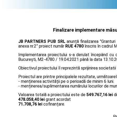
Finalizare implementare măsur
JB PARTNERS PUB SRL
anunță finalizarea ”Granturi
anexa nr.2” proiect număr
RUE 4780
înscris în cadrul M
Implementarea proiectului s-a derulat începând cu da
București, M2-4780 / 19.04.2021 până la data 13.10.2
Obiectivul proiectului îl reprezintă sprijinirea societatii
Proiectul are printre principalele rezultate, următoarel
- menținerea activității pe o perioadă de minim 6 luni.
- menținerea/suplimentarea numărului locurilor de muncă
Valoarea totală a proiectului este de
549.767,16 lei
di
478.058,40 lei
grant acordat
71.708,76 lei
cofinanțare.
Pr