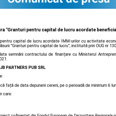
a "Granturi pentru capital de lucru acordate beneficiar
 pentru capital de lucru acordate IMM-urilor cu activitate econ
ăsurii ”Granturi pentru capital de lucru”, instituită prin OUG nr 1
ta semnării contractului de finanțare cu Ministerul Antreprenor
021.
JB PARTNERS PUB SRL
e:
 față de data depunerii cererii, pe o perioadă de minimum 6 luni, 
n care:
oiect cofinanțat din Fondul European de Dezvoltare Regionala p