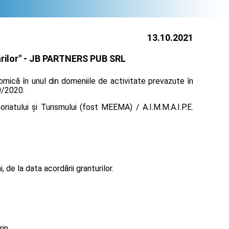
13.10.2021
ilor" -
JB PARTNERS PUB SRL
omică în unul din domeniile de activitate prevazute în
30/2020.
iatului și Turismului (fost MEEMA) / A.I.M.M.A.I.P.E.
de la data acordării granturilor.
rin