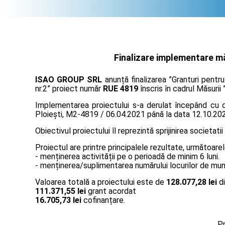
Finalizare implementare mă
ISAO GROUP SRL
anunță finalizarea ”Granturi pentr
nr.2” proiect număr
RUE 4819
înscris în cadrul Măsurii 
Implementarea proiectului s-a derulat începând cu da
Ploiești, M2-4819 / 06.04.2021 până la data 12.10.20
Obiectivul proiectului îl reprezintă sprijinirea societatii
Proiectul are printre principalele rezultate, următoarel
- menținerea activității pe o perioadă de minim 6 luni.
- menținerea/suplimentarea numărului locurilor de muncă
Valoarea totală a proiectului este de
128.077,28 lei
di
111.371,55 lei
grant acordat
16.705,73 lei
cofinanțare.
Pr