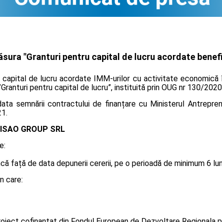
sura "Granturi pentru capital de lucru acordate benefic
u capital de lucru acordate IMM-urilor cu activitate economică 
”Granturi pentru capital de lucru”, instituită prin OUG nr 130/2020
ta semnării contractului de finanțare cu Ministerul Antreprenor
21.
ISAO GROUP SRL
e:
 față de data depunerii cererii, pe o perioadă de minimum 6 luni, 
n care:
oiect cofinanțat din Fondul European de Dezvoltare Regionala p