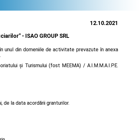
12.10.2021
iarilor" -
ISAO GROUP SRL
în unul din domeniile de activitate prevazute în anexa
.
iatului și Turismului (fost MEEMA) / A.I.M.M.A.I.P.E.
de la data acordării granturilor.
rin