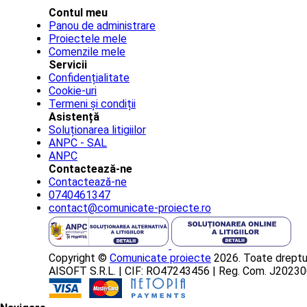
Contul meu
Panou de administrare
Proiectele mele
Comenzile mele
Servicii
Confidențialitate
Cookie-uri
Termeni și condiții
Asistență
Soluționarea litigiilor
ANPC - SAL
ANPC
Contactează-ne
Contactează-ne
0740461347
contact@comunicate-proiecte.ro
Copyright ©
Comunicate proiecte
2026. Toate dreptur
AISOFT S.R.L. | CIF: RO47243456 | Reg. Com. J202