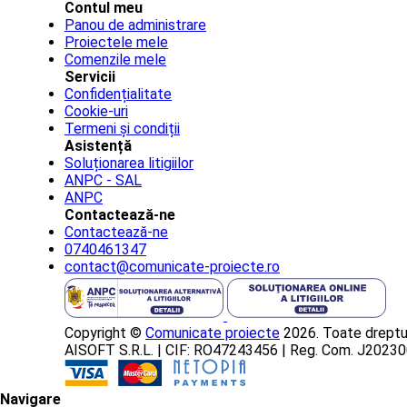
Contul meu
Panou de administrare
Proiectele mele
Comenzile mele
Servicii
Confidențialitate
Cookie-uri
Termeni și condiții
Asistență
Soluționarea litigiilor
ANPC - SAL
ANPC
Contactează-ne
Contactează-ne
0740461347
contact@comunicate-proiecte.ro
Copyright ©
Comunicate proiecte
2026. Toate dreptur
AISOFT S.R.L. | CIF: RO47243456 | Reg. Com. J202
Navigare