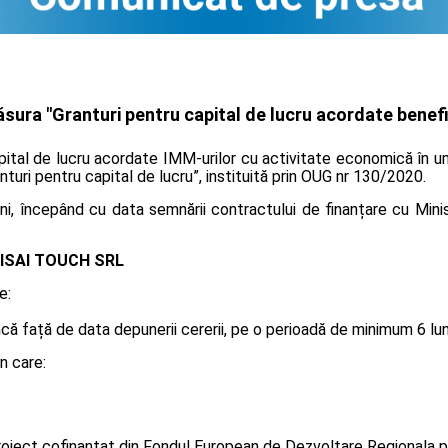
ura "Granturi pentru capital de lucru acordate benefic
ital de lucru acordate IMM-urilor cu activitate economică în unu
anturi pentru capital de lucru”, instituită prin OUG nr 130/2020.
i, începând cu data semnării contractului de finanțare cu Minis
ISAI TOUCH SRL
e:
 față de data depunerii cererii, pe o perioadă de minimum 6 luni, 
n care:
oiect cofinanțat din Fondul European de Dezvoltare Regionala p