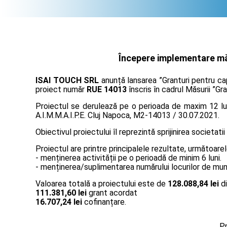
Începere implementare măs
ISAI TOUCH SRL
anunță lansarea ”Granturi pentru cap
proiect număr
RUE 14013
înscris în cadrul Măsurii ”Gr
Proiectul se derulează pe o perioada de maxim 12 lun
A.I.M.M.A.I.P.E. Cluj Napoca, M2-14013 / 30.07.2021.
Obiectivul proiectului îl reprezintă sprijinirea societatii
Proiectul are printre principalele rezultate, următoarel
- menținerea activității pe o perioadă de minim 6 luni.
- menținerea/suplimentarea numărului locurilor de muncă
Valoarea totală a proiectului este de
128.088,84 lei
di
111.381,60 lei
grant acordat
16.707,24 lei
cofinanțare.
Pr