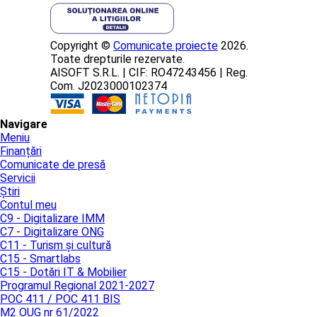
Copyright ©
Comunicate proiecte
2026.
Toate drepturile rezervate.
AISOFT S.R.L. | CIF: RO47243456 | Reg.
Com. J2023000102374
Navigare
Meniu
Finanțări
Comunicate de presă
Servicii
Știri
Contul meu
C9 - Digitalizare IMM
C7 - Digitalizare ONG
C11 - Turism și cultură
C15 - Smartlabs
C15 - Dotări IT & Mobilier
Programul Regional 2021-2027
POC 411 / POC 411 BIS
M2 OUG nr 61/2022