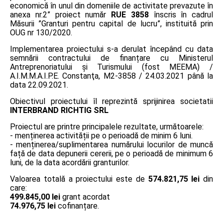
economică în unul din domeniile de activitate prevazute în
anexa nr.2” proiect număr
RUE 3858
înscris în cadrul
Măsurii ”Granturi pentru capital de lucru”, instituită prin
OUG nr 130/2020.
Implementarea proiectului s-a derulat începând cu data
semnării contractului de finanțare cu Ministerul
Antreprenoriatului și Turismului (fost MEEMA) /
A.I.M.M.A.I.P.E. Constanţa, M2-3858 / 24.03.2021 până la
data 22.09.2021.
Obiectivul proiectului îl reprezintă sprijinirea societatii
INTERBRAND RICHTIG SRL
Proiectul are printre principalele rezultate, următoarele:
- menținerea activității pe o perioadă de minim 6 luni.
- menținerea/suplimentarea numărului locurilor de muncă
față de data depunerii cererii, pe o perioadă de minimum 6
luni, de la data acordării granturilor.
Valoarea totală a proiectului este de
574.821,75 lei
din
care:
499.845,00 lei
grant acordat
74.976,75 lei
cofinanțare.