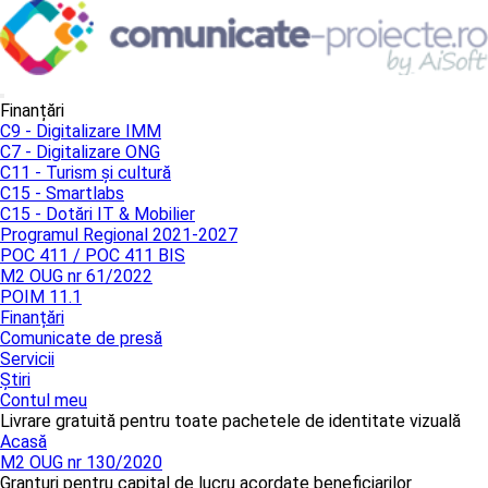
Finanțări
C9 - Digitalizare IMM
C7 - Digitalizare ONG
C11 - Turism și cultură
C15 - Smartlabs
C15 - Dotări IT & Mobilier
Programul Regional 2021-2027
POC 411 / POC 411 BIS
M2 OUG nr 61/2022
POIM 11.1
Finanțări
Comunicate de presă
Servicii
Știri
Contul meu
Livrare gratuită pentru toate pachetele de identitate vizuală
Acasă
M2 OUG nr 130/2020
Granturi pentru capital de lucru acordate beneficiarilor