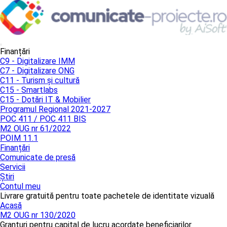
Finanțări
C9 - Digitalizare IMM
C7 - Digitalizare ONG
C11 - Turism și cultură
C15 - Smartlabs
C15 - Dotări IT & Mobilier
Programul Regional 2021-2027
POC 411 / POC 411 BIS
M2 OUG nr 61/2022
POIM 11.1
Finanțări
Comunicate de presă
Servicii
Știri
Contul meu
Livrare gratuită pentru toate pachetele de identitate vizuală
Acasă
M2 OUG nr 130/2020
Granturi pentru capital de lucru acordate beneficiarilor