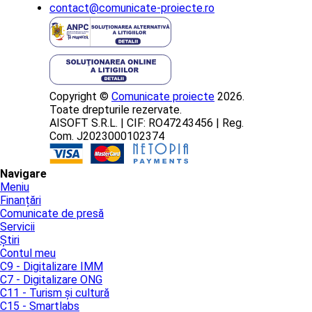
contact@comunicate-proiecte.ro
Copyright ©
Comunicate proiecte
2026.
Toate drepturile rezervate.
AISOFT S.R.L. | CIF: RO47243456 | Reg.
Com. J2023000102374
Navigare
Meniu
Finanțări
Comunicate de presă
Servicii
Știri
Contul meu
C9 - Digitalizare IMM
C7 - Digitalizare ONG
C11 - Turism și cultură
C15 - Smartlabs