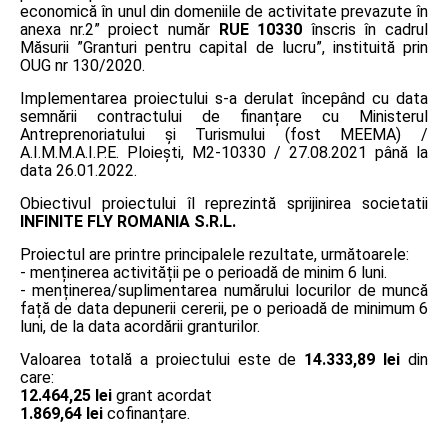
economică în unul din domeniile de activitate prevazute în
anexa nr.2” proiect număr
RUE 10330
înscris în cadrul
Măsurii ”Granturi pentru capital de lucru”, instituită prin
OUG nr 130/2020.
Implementarea proiectului s-a derulat începând cu data
semnării contractului de finanțare cu Ministerul
Antreprenoriatului și Turismului (fost MEEMA) /
A.I.M.M.A.I.P.E. Ploiești, M2-10330 / 27.08.2021 până la
data 26.01.2022.
Obiectivul proiectului îl reprezintă sprijinirea societatii
INFINITE FLY ROMANIA S.R.L.
Proiectul are printre principalele rezultate, următoarele:
- menținerea activității pe o perioadă de minim 6 luni.
- menținerea/suplimentarea numărului locurilor de muncă
față de data depunerii cererii, pe o perioadă de minimum 6
luni, de la data acordării granturilor.
Valoarea totală a proiectului este de
14.333,89 lei
din
care:
12.464,25 lei
grant acordat
1.869,64 lei
cofinanțare.