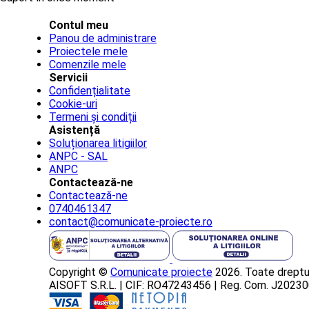
Contul meu
Panou de administrare
Proiectele mele
Comenzile mele
Servicii
Confidențialitate
Cookie-uri
Termeni și condiții
Asistență
Soluționarea litigiilor
ANPC - SAL
ANPC
Contactează-ne
Contactează-ne
0740461347
contact@comunicate-proiecte.ro
Copyright ©
Comunicate proiecte
2026. Toate dreptur
AISOFT S.R.L. | CIF: RO47243456 | Reg. Com. J202