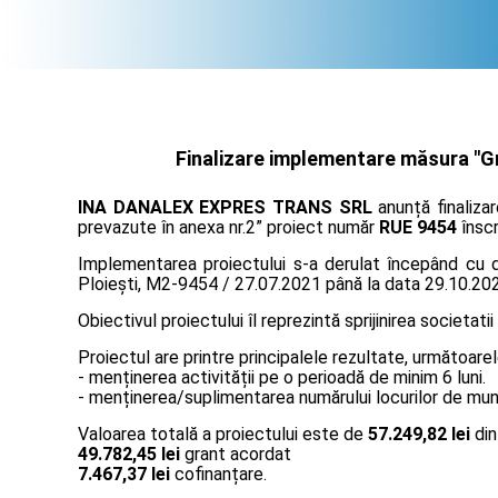
Finalizare implementare măsura "Gra
INA DANALEX EXPRES TRANS SRL
anunță finaliza
prevazute în anexa nr.2” proiect număr
RUE 9454
înscr
Implementarea proiectului s-a derulat începând cu da
Ploiești, M2-9454 / 27.07.2021 până la data 29.10.20
Obiectivul proiectului îl reprezintă sprijinirea societatii
Proiectul are printre principalele rezultate, următoarel
- menținerea activității pe o perioadă de minim 6 luni.
- menținerea/suplimentarea numărului locurilor de muncă
Valoarea totală a proiectului este de
57.249,82 lei
din
49.782,45 lei
grant acordat
7.467,37 lei
cofinanțare.