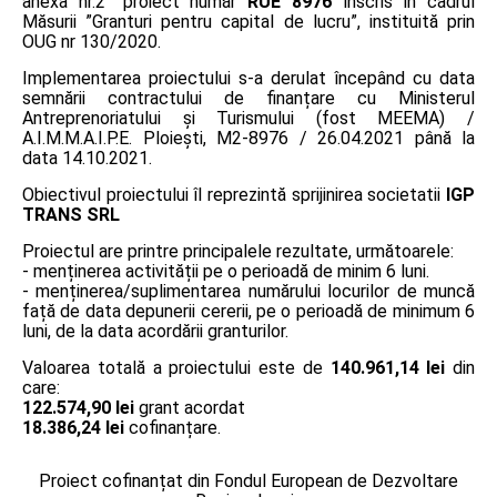
anexa nr.2” proiect număr
RUE 8976
înscris în cadrul
Măsurii ”Granturi pentru capital de lucru”, instituită prin
OUG nr 130/2020.
Implementarea proiectului s-a derulat începând cu data
semnării contractului de finanțare cu Ministerul
Antreprenoriatului și Turismului (fost MEEMA) /
A.I.M.M.A.I.P.E. Ploiești, M2-8976 / 26.04.2021 până la
data 14.10.2021.
Obiectivul proiectului îl reprezintă sprijinirea societatii
IGP
TRANS SRL
Proiectul are printre principalele rezultate, următoarele:
- menținerea activității pe o perioadă de minim 6 luni.
- menținerea/suplimentarea numărului locurilor de muncă
față de data depunerii cererii, pe o perioadă de minimum 6
luni, de la data acordării granturilor.
Valoarea totală a proiectului este de
140.961,14 lei
din
care:
122.574,90 lei
grant acordat
18.386,24 lei
cofinanțare.
Proiect cofinanțat din Fondul European de Dezvoltare