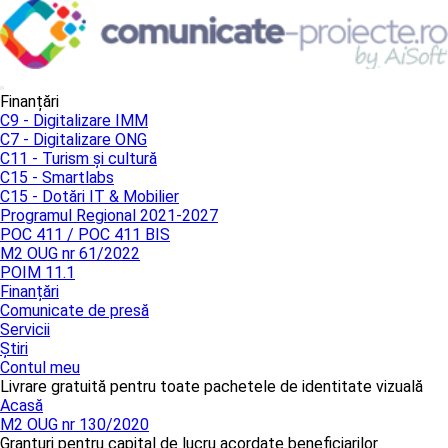
Finanțări
C9 - Digitalizare IMM
C7 - Digitalizare ONG
C11 - Turism și cultură
C15 - Smartlabs
C15 - Dotări IT & Mobilier
Programul Regional 2021-2027
POC 411 / POC 411 BIS
M2 OUG nr 61/2022
POIM 11.1
Finanțări
Comunicate de presă
Servicii
Știri
Contul meu
Livrare gratuită pentru toate pachetele de identitate vizuală
Acasă
M2 OUG nr 130/2020
Granturi pentru capital de lucru acordate beneficiarilor