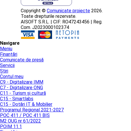
Copyright ©
Comunicate proiecte
2026.
Toate drepturile rezervate.
AISOFT S.R.L. | CIF: RO47243456 | Reg.
Com. J2023000102374
Navigare
Meniu
Finanțări
Comunicate de presă
Servicii
Știri
Contul meu
C9 - Digitalizare IMM
C7 - Digitalizare ONG
C11 - Turism și cultură
C15 - Smartlabs
C15 - Dotări IT & Mobilier
Programul Regional 2021-2027
POC 411 / POC 411 BIS
M2 OUG nr 61/2022
POIM 11.1