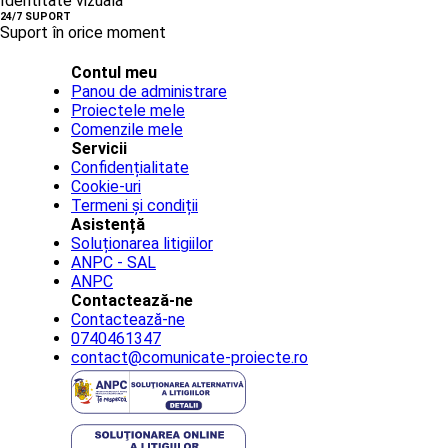
Identitate vizuală
24/7 SUPORT
Suport în orice moment
Contul meu
Panou de administrare
Proiectele mele
Comenzile mele
Servicii
Confidențialitate
Cookie-uri
Termeni și condiții
Asistență
Soluționarea litigiilor
ANPC - SAL
ANPC
Contactează-ne
Contactează-ne
0740461347
contact@comunicate-proiecte.ro