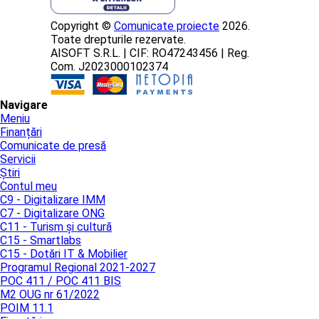
Copyright ©
Comunicate proiecte
2026.
Toate drepturile rezervate.
AISOFT S.R.L. | CIF: RO47243456 | Reg.
Com. J2023000102374
Navigare
Meniu
Finanțări
Comunicate de presă
Servicii
Știri
Contul meu
C9 - Digitalizare IMM
C7 - Digitalizare ONG
C11 - Turism și cultură
C15 - Smartlabs
C15 - Dotări IT & Mobilier
Programul Regional 2021-2027
POC 411 / POC 411 BIS
M2 OUG nr 61/2022
POIM 11.1