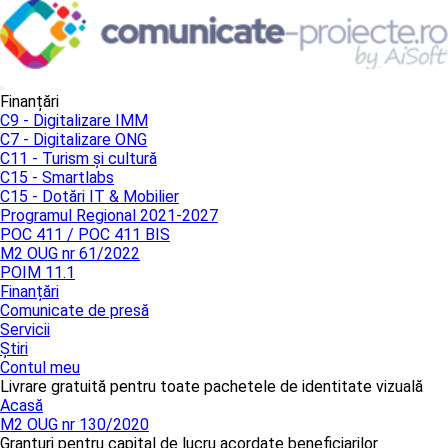
Finanțări
C9 - Digitalizare IMM
C7 - Digitalizare ONG
C11 - Turism și cultură
C15 - Smartlabs
C15 - Dotări IT & Mobilier
Programul Regional 2021-2027
POC 411 / POC 411 BIS
M2 OUG nr 61/2022
POIM 11.1
Finanțări
Comunicate de presă
Servicii
Știri
Contul meu
Livrare gratuită pentru toate pachetele de identitate vizuală
Acasă
M2 OUG nr 130/2020
Granturi pentru capital de lucru acordate beneficiarilor