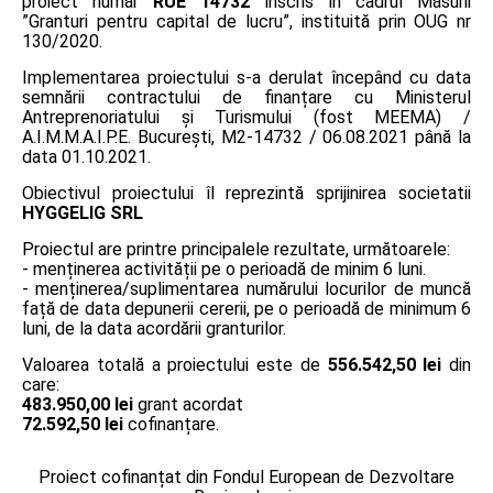
proiect număr
RUE 14732
înscris în cadrul Măsurii
”Granturi pentru capital de lucru”, instituită prin OUG nr
130/2020.
Implementarea proiectului s-a derulat începând cu data
semnării contractului de finanțare cu Ministerul
Antreprenoriatului și Turismului (fost MEEMA) /
A.I.M.M.A.I.P.E. București, M2-14732 / 06.08.2021 până la
data 01.10.2021.
Obiectivul proiectului îl reprezintă sprijinirea societatii
HYGGELIG SRL
Proiectul are printre principalele rezultate, următoarele:
- menținerea activității pe o perioadă de minim 6 luni.
- menținerea/suplimentarea numărului locurilor de muncă
față de data depunerii cererii, pe o perioadă de minimum 6
luni, de la data acordării granturilor.
Valoarea totală a proiectului este de
556.542,50 lei
din
care:
483.950,00 lei
grant acordat
72.592,50 lei
cofinanțare.
Proiect cofinanțat din Fondul European de Dezvoltare