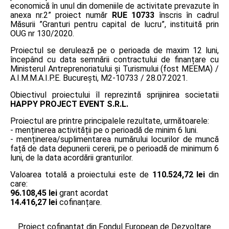
economică în unul din domeniile de activitate prevazute în
anexa nr.2” proiect număr
RUE 10733
înscris în cadrul
Măsurii ”Granturi pentru capital de lucru”, instituită prin
OUG nr 130/2020.
Proiectul se derulează pe o perioada de maxim 12 luni,
începând cu data semnării contractului de finanțare cu
Ministerul Antreprenoriatului și Turismului (fost MEEMA) /
A.I.M.M.A.I.P.E. București, M2-10733 / 28.07.2021.
Obiectivul proiectului îl reprezintă sprijinirea societatii
HAPPY PROJECT EVENT S.R.L.
Proiectul are printre principalele rezultate, următoarele:
- menținerea activității pe o perioadă de minim 6 luni.
- menținerea/suplimentarea numărului locurilor de muncă
față de data depunerii cererii, pe o perioadă de minimum 6
luni, de la data acordării granturilor.
Valoarea totală a proiectului este de
110.524,72 lei
din
care:
96.108,45 lei
grant acordat
14.416,27 lei
cofinanțare.
Proiect cofinanțat din Fondul European de Dezvoltare