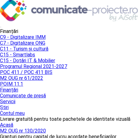
Finanțări
C9 - Digitalizare IMM
C7 - Digitalizare ONG
C11 - Turism și cultură
C15 - Smartlabs
C15 - Dotări IT & Mobilier
Programul Regional 2021-2027
POC 411 / POC 411 BIS
M2 OUG nr 61/2022
POIM 11.1
Finanțări
Comunicate de presă
Servicii
Știri
Contul meu
Livrare gratuită pentru toate pachetele de identitate vizuală
Acasă
M2 OUG nr 130/2020
Granturi pentru capital de lucru acordate beneficiarilor