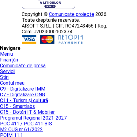
Copyright ©
Comunicate proiecte
2026.
Toate drepturile rezervate.
AISOFT S.R.L. | CIF: RO47243456 | Reg.
Com. J2023000102374
Navigare
Meniu
Finanțări
Comunicate de presă
Servicii
Știri
Contul meu
C9 - Digitalizare IMM
C7 - Digitalizare ONG
C11 - Turism și cultură
C15 - Smartlabs
C15 - Dotări IT & Mobilier
Programul Regional 2021-2027
POC 411 / POC 411 BIS
M2 OUG nr 61/2022
POIM 11.1