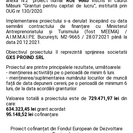
anexa nr.2” proiect număr
RUE 9665
înscris în cadrul
Măsurii ”Granturi pentru capital de lucru”, instituită prin
OUG nr 130/2020.
Implementarea proiectului s-a derulat începând cu data
semnării contractului de finanțare cu Ministerul
Antreprenoriatului și Turismului (fost MEEMA) /
A.I.M.M.A.I.P.E. București, M2-9665 / 28.07.2021 până la
data 20.12.2021.
Obiectivul proiectului îl reprezintă sprijinirea societatii
GXS PROIND SRL
Proiectul are printre principalele rezultate, următoarele:
- menținerea activității pe o perioadă de minim 6 luni.
- menținerea/suplimentarea numărului locurilor de muncă
față de data depunerii cererii, pe o perioadă de minimum 6
luni, de la data acordării granturilor.
Valoarea totală a proiectului este de
729.471,97 lei
din
care:
634.323,45 lei
grant acordat
95.148,52 lei
cofinanțare.
Proiect cofinanțat din Fondul European de Dezvoltare