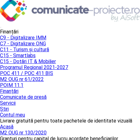
Finanțări
C9 - Digitalizare IMM
C7 - Digitalizare ONG
C11 - Turism și cultură
C15 - Smartlabs
C15 - Dotări IT & Mobilier
Programul Regional 2021-2027
POC 411 / POC 411 BIS
M2 OUG nr 61/2022
POIM 11.1
Finanțări
Comunicate de presă
Servicii
Știri
Contul meu
Livrare gratuită pentru toate pachetele de identitate vizuală
Acasă
M2 OUG nr 130/2020
Granturi pentru capital de lucru acordate beneficiarilor