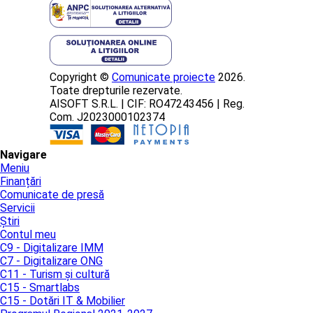
Copyright ©
Comunicate proiecte
2026.
Toate drepturile rezervate.
AISOFT S.R.L. | CIF: RO47243456 | Reg.
Com. J2023000102374
Navigare
Meniu
Finanțări
Comunicate de presă
Servicii
Știri
Contul meu
C9 - Digitalizare IMM
C7 - Digitalizare ONG
C11 - Turism și cultură
C15 - Smartlabs
C15 - Dotări IT & Mobilier