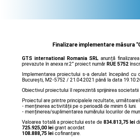
Finalizare implementare măsura "G
GTS international Romania SRL
anunță finalizarea
prevazute în anexa nr.2” proiect număr
RUE 5752
înscr
Implementarea proiectului s-a derulat începând cu da
București, M2-5752 / 21.04.2021 până la data 19.10.2
Obiectivul proiectului îl reprezintă sprijinirea societatii
Proiectul are printre principalele rezultate, următoarel
- menținerea activității pe o perioadă de minim 6 luni.
- menținerea/suplimentarea numărului locurilor de muncă
Valoarea totală a proiectului este de
834.813,75 lei
di
725.925,00 lei
grant acordat
108.888,75 lei
cofinanțare.