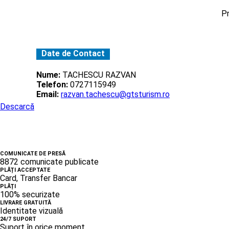
Pr
Date de Contact
Nume:
TACHESCU RAZVAN
Telefon:
0727115949
Email:
razvan.tachescu@gtsturism.ro
Descarcă
COMUNICATE DE PRESĂ
8872 comunicate publicate
PLĂȚI ACCEPTATE
Card, Transfer Bancar
PLĂȚI
100% securizate
LIVRARE GRATUITĂ
Identitate vizuală
24/7 SUPORT
Suport în orice moment