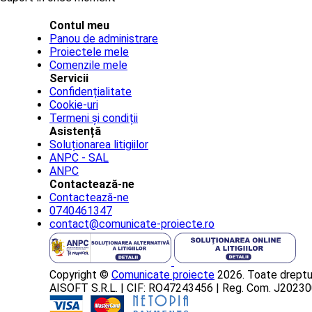
Contul meu
Panou de administrare
Proiectele mele
Comenzile mele
Servicii
Confidențialitate
Cookie-uri
Termeni și condiții
Asistență
Soluționarea litigiilor
ANPC - SAL
ANPC
Contactează-ne
Contactează-ne
0740461347
contact@comunicate-proiecte.ro
Copyright ©
Comunicate proiecte
2026. Toate dreptur
AISOFT S.R.L. | CIF: RO47243456 | Reg. Com. J202