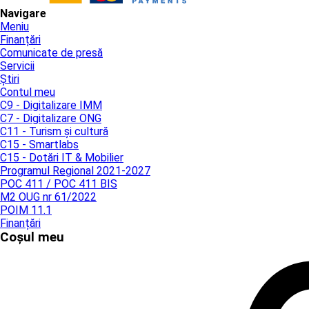
Navigare
Meniu
Finanțări
Comunicate de presă
Servicii
Știri
Contul meu
C9 - Digitalizare IMM
C7 - Digitalizare ONG
C11 - Turism și cultură
C15 - Smartlabs
C15 - Dotări IT & Mobilier
Programul Regional 2021-2027
POC 411 / POC 411 BIS
M2 OUG nr 61/2022
POIM 11.1
Finanțări
Coșul meu