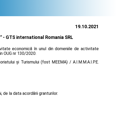
19.10.2021
" -
GTS international Romania SRL
ivitate economică în unul din domeniile de activitate
prin OUG nr 130/2020.
iatului și Turismului (fost MEEMA) / A.I.M.M.A.I.P.E.
de la data acordării granturilor.