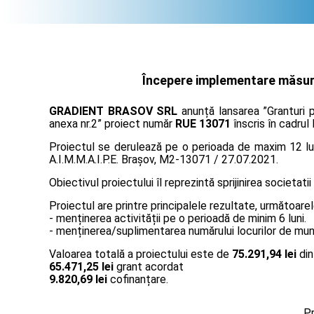
Începere implementare măsura 
GRADIENT BRASOV SRL
anunță lansarea ”Granturi p
anexa nr.2” proiect număr
RUE 13071
înscris în cadrul
Proiectul se derulează pe o perioada de maxim 12 lun
A.I.M.M.A.I.P.E. Braşov, M2-13071 / 27.07.2021.
Obiectivul proiectului îl reprezintă sprijinirea societatii
Proiectul are printre principalele rezultate, următoarel
- menținerea activității pe o perioadă de minim 6 luni.
- menținerea/suplimentarea numărului locurilor de muncă
Valoarea totală a proiectului este de
75.291,94 lei
din
65.471,25 lei
grant acordat
9.820,69 lei
cofinanțare.
Pr