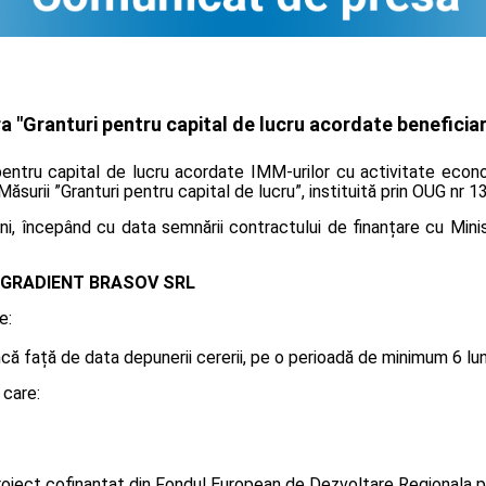
"Granturi pentru capital de lucru acordate beneficiari
entru capital de lucru acordate IMM-urilor cu activitate econo
 Măsurii ”Granturi pentru capital de lucru”, instituită prin OUG nr 
i, începând cu data semnării contractului de finanțare cu Minis
GRADIENT BRASOV SRL
e:
 față de data depunerii cererii, pe o perioadă de minimum 6 luni, 
 care:
oiect cofinanțat din Fondul European de Dezvoltare Regionala p