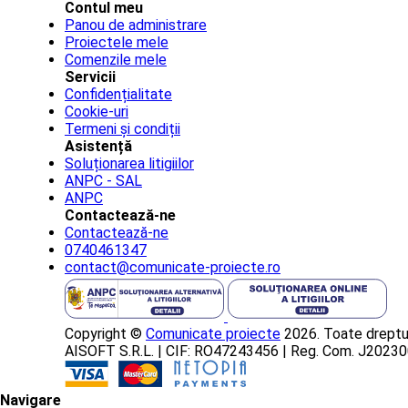
Contul meu
Panou de administrare
Proiectele mele
Comenzile mele
Servicii
Confidențialitate
Cookie-uri
Termeni și condiții
Asistență
Soluționarea litigiilor
ANPC - SAL
ANPC
Contactează-ne
Contactează-ne
0740461347
contact@comunicate-proiecte.ro
Copyright ©
Comunicate proiecte
2026. Toate dreptur
AISOFT S.R.L. | CIF: RO47243456 | Reg. Com. J202
Navigare