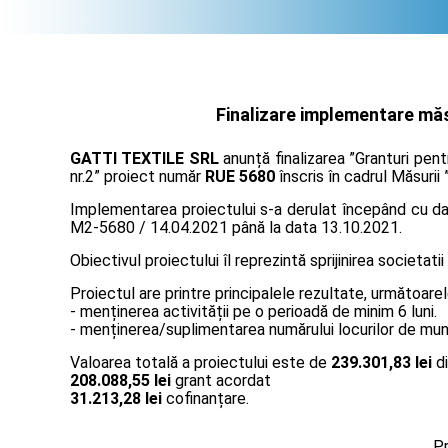
Finalizare implementare măsu
GATTI TEXTILE SRL
anunță finalizarea ”Granturi pen
nr.2” proiect număr
RUE 5680
înscris în cadrul Măsurii 
Implementarea proiectului s-a derulat începând cu data
M2-5680 / 14.04.2021 până la data 13.10.2021.
Obiectivul proiectului îl reprezintă sprijinirea societatii
Proiectul are printre principalele rezultate, următoarel
- menținerea activității pe o perioadă de minim 6 luni.
- menținerea/suplimentarea numărului locurilor de muncă
Valoarea totală a proiectului este de
239.301,83 lei
di
208.088,55 lei
grant acordat
31.213,28 lei
cofinanțare.
Pr