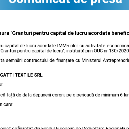
ra "Granturi pentru capital de lucru acordate benefici
tru capital de lucru acordate IMM-urilor cu activitate economică
”Granturi pentru capital de lucru”, instituită prin OUG nr 130/2020
 semnării contractului de finanțare cu Ministerul Antreprenoriatu
GATTI TEXTILE SRL
e:
 față de data depunerii cererii, pe o perioadă de minimum 6 luni, 
n care:
oiect cofinanțat din Fondul European de Dezvoltare Regionala p