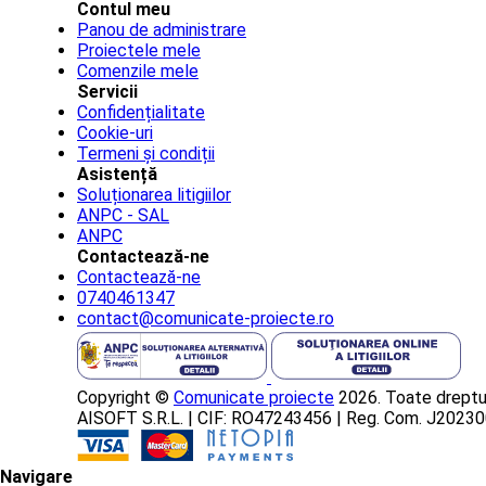
Contul meu
Panou de administrare
Proiectele mele
Comenzile mele
Servicii
Confidențialitate
Cookie-uri
Termeni și condiții
Asistență
Soluționarea litigiilor
ANPC - SAL
ANPC
Contactează-ne
Contactează-ne
0740461347
contact@comunicate-proiecte.ro
Copyright ©
Comunicate proiecte
2026. Toate dreptur
AISOFT S.R.L. | CIF: RO47243456 | Reg. Com. J202
Navigare