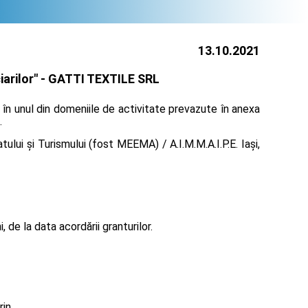
13.10.2021
arilor" -
GATTI TEXTILE SRL
 în unul din domeniile de activitate prevazute în anexa
.
lui și Turismului (fost MEEMA) / A.I.M.M.A.I.P.E. Iaşi,
de la data acordării granturilor.
rin