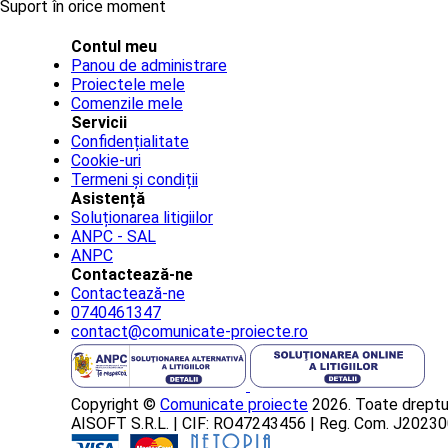
Suport în orice moment
Contul meu
Panou de administrare
Proiectele mele
Comenzile mele
Servicii
Confidențialitate
Cookie-uri
Termeni și condiții
Asistență
Soluționarea litigiilor
ANPC - SAL
ANPC
Contactează-ne
Contactează-ne
0740461347
contact@comunicate-proiecte.ro
Copyright ©
Comunicate proiecte
2026. Toate dreptur
AISOFT S.R.L. | CIF: RO47243456 | Reg. Com. J202