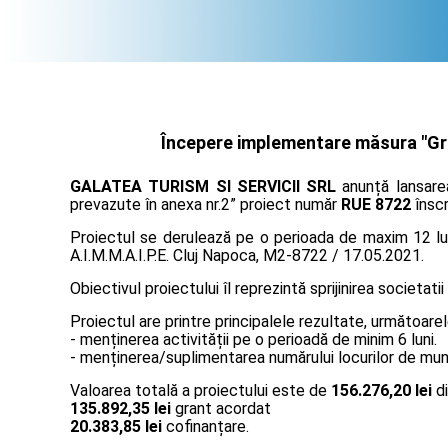
Începere implementare măsura "Gran
GALATEA TURISM SI SERVICII SRL
anunță lansarea
prevazute în anexa nr.2” proiect număr
RUE 8722
înscr
Proiectul se derulează pe o perioada de maxim 12 lun
A.I.M.M.A.I.P.E. Cluj Napoca, M2-8722 / 17.05.2021.
Obiectivul proiectului îl reprezintă sprijinirea societatii
Proiectul are printre principalele rezultate, următoarel
- menținerea activității pe o perioadă de minim 6 luni.
- menținerea/suplimentarea numărului locurilor de muncă
Valoarea totală a proiectului este de
156.276,20 lei
di
135.892,35 lei
grant acordat
20.383,85 lei
cofinanțare.