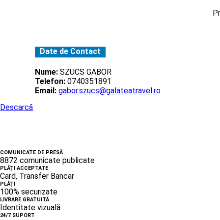
Pr
Date de Contact
Nume:
SZUCS GABOR
Telefon:
0740351891
Email:
gabor.szucs@galateatravel.ro
Descarcă
COMUNICATE DE PRESĂ
8872 comunicate publicate
PLĂȚI ACCEPTATE
Card, Transfer Bancar
PLĂȚI
100% securizate
LIVRARE GRATUITĂ
Identitate vizuală
24/7 SUPORT