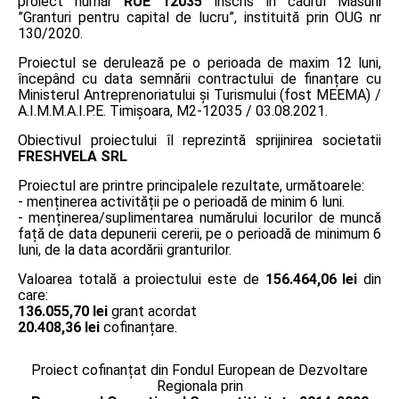
proiect număr
RUE 12035
înscris în cadrul Măsurii
”Granturi pentru capital de lucru”, instituită prin OUG nr
130/2020.
Proiectul se derulează pe o perioada de maxim 12 luni,
începând cu data semnării contractului de finanțare cu
Ministerul Antreprenoriatului și Turismului (fost MEEMA) /
A.I.M.M.A.I.P.E. Timişoara, M2-12035 / 03.08.2021.
Obiectivul proiectului îl reprezintă sprijinirea societatii
FRESHVELA SRL
Proiectul are printre principalele rezultate, următoarele:
- menținerea activității pe o perioadă de minim 6 luni.
- menținerea/suplimentarea numărului locurilor de muncă
față de data depunerii cererii, pe o perioadă de minimum 6
luni, de la data acordării granturilor.
Valoarea totală a proiectului este de
156.464,06 lei
din
care:
136.055,70 lei
grant acordat
20.408,36 lei
cofinanțare.
Proiect cofinanțat din Fondul European de Dezvoltare
Regionala prin