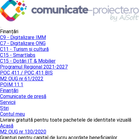
Finanțări
C9 - Digitalizare IMM
C7 - Digitalizare ONG
C11 - Turism și cultură
C15 - Smartlabs
C15 - Dotări IT & Mobilier
Programul Regional 2021-2027
POC 411 / POC 411 BIS
M2 OUG nr 61/2022
POIM 11.1
Finanțări
Comunicate de presă
Servicii
Știri
Contul meu
Livrare gratuită pentru toate pachetele de identitate vizuală
Acasă
M2 OUG nr 130/2020
Granturi pentru capital de lucru acordate beneficiarilor