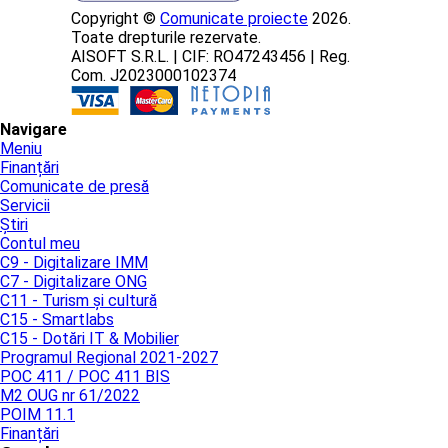
Copyright ©
Comunicate proiecte
2026.
Toate drepturile rezervate.
AISOFT S.R.L. | CIF: RO47243456 | Reg.
Com. J2023000102374
Navigare
Meniu
Finanțări
Comunicate de presă
Servicii
Știri
Contul meu
C9 - Digitalizare IMM
C7 - Digitalizare ONG
C11 - Turism și cultură
C15 - Smartlabs
C15 - Dotări IT & Mobilier
Programul Regional 2021-2027
POC 411 / POC 411 BIS
M2 OUG nr 61/2022
POIM 11.1
Finanțări