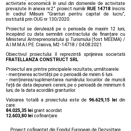
activitate economică în unul din domeniile de activitate
prevazute în anexa nr.2” proiect număr
RUE 14718
înscris
în cadrul Măsurii ”Granturi pentru capital de lucru”,
instituită prin OUG nr 130/2020.
Proiectul se derulează pe o perioada de maxim 12 luni,
începând cu data semnării contractului de finanțare cu
Ministerul Antreprenoriatului și Turismului (fost MEEMA) /
A.I.M.M.A.I.P.E. Craiova, M2-14718 / 04.08.2021.
Obiectivul proiectului îl reprezintă sprijinirea societatii
FRATELLANZA CONSTRUCT SRL
Proiectul are printre principalele rezultate, următoarele:
- menținerea activității pe o perioadă de minim 6 luni.
- menținerea/suplimentarea numărului locurilor de muncă
față de data depunerii cererii, pe o perioadă de minimum 6
luni, de la data acordării granturilor.
Valoarea totală a proiectului este de
96.629,15 lei
din
care:
84.025,35 lei
grant acordat
12.603,80 lei
cofinanțare.
Proiect cofinanțat din Fondul European de Dezvoltare