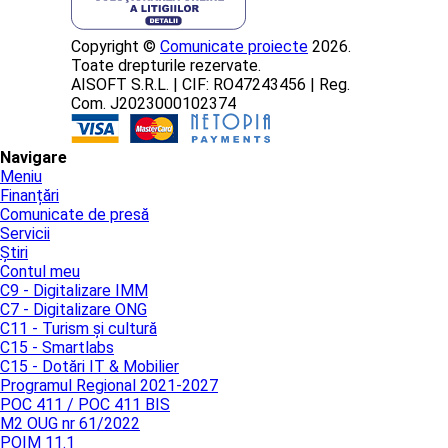
Copyright ©
Comunicate proiecte
2026.
Toate drepturile rezervate.
AISOFT S.R.L. | CIF: RO47243456 | Reg.
Com. J2023000102374
Navigare
Meniu
Finanțări
Comunicate de presă
Servicii
Știri
Contul meu
C9 - Digitalizare IMM
C7 - Digitalizare ONG
C11 - Turism și cultură
C15 - Smartlabs
C15 - Dotări IT & Mobilier
Programul Regional 2021-2027
POC 411 / POC 411 BIS
M2 OUG nr 61/2022
POIM 11.1