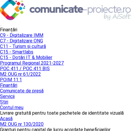
Finanțări
C9 - Digitalizare IMM
C7 - Digitalizare ONG
C11 - Turism și cultură
C15 - Smartlabs
C15 - Dotări IT & Mobilier
Programul Regional 2021-2027
POC 411 / POC 411 BIS
M2 OUG nr 61/2022
POIM 11.1
Finanțări
Comunicate de presă
Servicii
Știri
Contul meu
Livrare gratuită pentru toate pachetele de identitate vizuală
Acasă
M2 OUG nr 130/2020
Granturi pentru capital de lucru acordate beneficiarilor