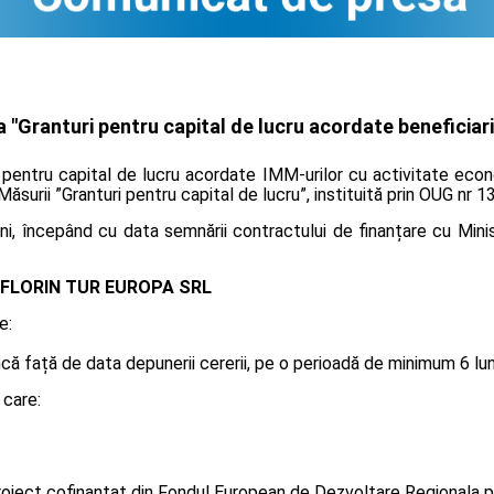
"Granturi pentru capital de lucru acordate beneficiari
 pentru capital de lucru acordate IMM-urilor cu activitate econ
 Măsurii ”Granturi pentru capital de lucru”, instituită prin OUG nr 
i, începând cu data semnării contractului de finanțare cu Minis
FLORIN TUR EUROPA SRL
e:
 față de data depunerii cererii, pe o perioadă de minimum 6 luni, 
 care:
oiect cofinanțat din Fondul European de Dezvoltare Regionala p