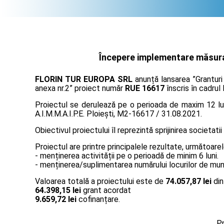
Începere implementare măsura 
FLORIN TUR EUROPA SRL
anunță lansarea ”Granturi
anexa nr.2” proiect număr
RUE 16617
înscris în cadrul
Proiectul se derulează pe o perioada de maxim 12 lun
A.I.M.M.A.I.P.E. Ploiești, M2-16617 / 31.08.2021.
Obiectivul proiectului îl reprezintă sprijinirea societatii
Proiectul are printre principalele rezultate, următoarel
- menținerea activității pe o perioadă de minim 6 luni.
- menținerea/suplimentarea numărului locurilor de muncă
Valoarea totală a proiectului este de
74.057,87 lei
din
64.398,15 lei
grant acordat
9.659,72 lei
cofinanțare.
Pr