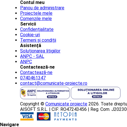
Contul meu
Panou de administrare
Proiectele mele
Comenzile mele
Servicii
Confidențialitate
Cookie-uri
Termeni și condiții
Asistență
Soluționarea litigiilor
ANPC - SAL
ANPC
Contactează-ne
Contactează-ne
0740461347
contact@comunicate-proiecte.ro
Copyright ©
Comunicate proiecte
2026. Toate dreptur
AISOFT S.R.L. | CIF: RO47243456 | Reg. Com. J202
Navigare