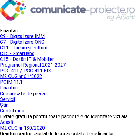
Finanțări
C9 - Digitalizare IMM
C7 - Digitalizare ONG
C11 - Turism și cultură
C15 - Smartlabs
C15 - Dotări IT & Mobilier
Programul Regional 2021-2027
POC 411 / POC 411 BIS
M2 OUG nr 61/2022
POIM 11.1
Finanțări
Comunicate de presă
Servicii
Știri
Contul meu
Livrare gratuită pentru toate pachetele de identitate vizuală
Acasă
M2 OUG nr 130/2020
Granturi pentru capital de lucru acordate beneficiarilor