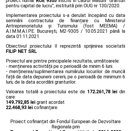
proiect număr
RUE 9305
înscris în cadrul Măsurii ”Granturi
pentru capital de lucru”, instituită prin OUG nr 130/2020.
Implementarea proiectului s-a derulat începând cu data
semnării contractului de finanțare cu Ministerul
Antreprenoriatului și Turismului (fost MEEMA) /
A.I.M.M.A.I.P.E. București, M2-9305 / 10.05.2021 până la
data 01.11.2021.
Obiectivul proiectului îl reprezintă sprijinirea societatii
FILIP NET SRL
Proiectul are printre principalele rezultate, următoarele:
- menținerea activității pe o perioadă de minim 6 luni.
- menținerea/suplimentarea numărului locurilor de muncă
față de data depunerii cererii, pe o perioadă de minimum 6
luni, de la data acordării granturilor.
Valoarea totală a proiectului este de
172.261,78 lei
din
care:
149.792,85 lei
grant acordat
22.468,93 lei
cofinanțare.
Proiect cofinanțat din Fondul European de Dezvoltare
Regionala prin