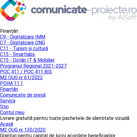
Finanțări
C9 - Digitalizare IMM
C7 - Digitalizare ONG
C11 - Turism și cultură
C15 - Smartlabs
C15 - Dotări IT & Mobilier
Programul Regional 2021-2027
POC 411 / POC 411 BIS
M2 OUG nr 61/2022
POIM 11.1
Finanțări
Comunicate de presă
Servicii
Știri
Contul meu
Livrare gratuită pentru toate pachetele de identitate vizuală
Acasă
M2 OUG nr 130/2020
Granturi pentru capital de lucru acordate beneficiarilor