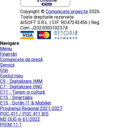
Copyright ©
Comunicate proiecte
2026.
Toate drepturile rezervate.
AISOFT S.R.L. | CIF: RO47243456 | Reg.
Com. J2023000102374
Navigare
Meniu
Finanțări
Comunicate de presă
Servicii
Știri
Contul meu
C9 - Digitalizare IMM
C7 - Digitalizare ONG
C11 - Turism și cultură
C15 - Smartlabs
C15 - Dotări IT & Mobilier
Programul Regional 2021-2027
POC 411 / POC 411 BIS
M2 OUG nr 61/2022
POIM 11.1