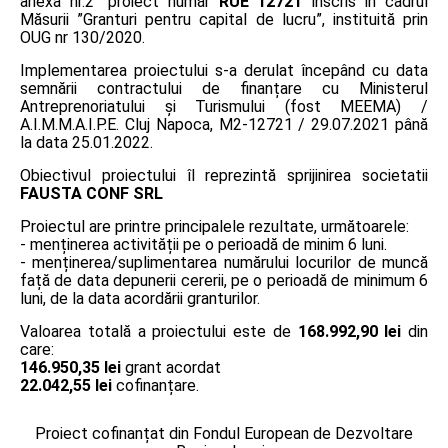
anexa nr.2” proiect număr
RUE 12721
înscris în cadrul
Măsurii ”Granturi pentru capital de lucru”, instituită prin
OUG nr 130/2020.
Implementarea proiectului s-a derulat începând cu data
semnării contractului de finanțare cu Ministerul
Antreprenoriatului și Turismului (fost MEEMA) /
A.I.M.M.A.I.P.E. Cluj Napoca, M2-12721 / 29.07.2021 până
la data 25.01.2022.
Obiectivul proiectului îl reprezintă sprijinirea societatii
FAUSTA CONF SRL
Proiectul are printre principalele rezultate, următoarele:
- menținerea activității pe o perioadă de minim 6 luni.
- menținerea/suplimentarea numărului locurilor de muncă
față de data depunerii cererii, pe o perioadă de minimum 6
luni, de la data acordării granturilor.
Valoarea totală a proiectului este de
168.992,90 lei
din
care:
146.950,35 lei
grant acordat
22.042,55 lei
cofinanțare.
Proiect cofinanțat din Fondul European de Dezvoltare