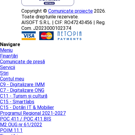
Copyright ©
Comunicate proiecte
2026.
Toate drepturile rezervate.
AISOFT S.R.L. | CIF: RO47243456 | Reg.
Com. J2023000102374
Navigare
Meniu
Finanțări
Comunicate de presă
Servicii
Știri
Contul meu
C9 - Digitalizare IMM
C7 - Digitalizare ONG
C11 - Turism și cultură
C15 - Smartlabs
C15 - Dotări IT & Mobilier
Programul Regional 2021-2027
POC 411 / POC 411 BIS
M2 OUG nr 61/2022
POIM 11.1