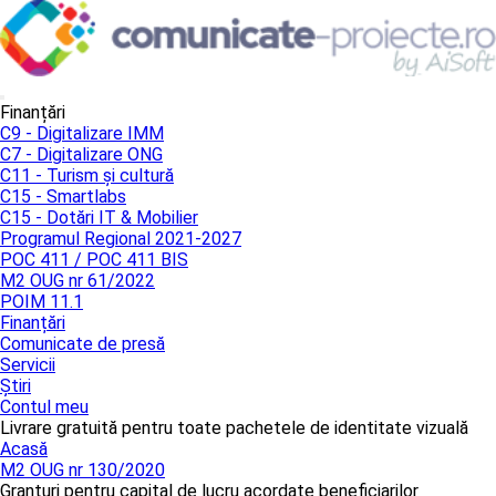
Finanțări
C9 - Digitalizare IMM
C7 - Digitalizare ONG
C11 - Turism și cultură
C15 - Smartlabs
C15 - Dotări IT & Mobilier
Programul Regional 2021-2027
POC 411 / POC 411 BIS
M2 OUG nr 61/2022
POIM 11.1
Finanțări
Comunicate de presă
Servicii
Știri
Contul meu
Livrare gratuită pentru toate pachetele de identitate vizuală
Acasă
M2 OUG nr 130/2020
Granturi pentru capital de lucru acordate beneficiarilor