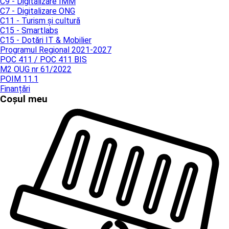
C9 - Digitalizare IMM
C7 - Digitalizare ONG
C11 - Turism și cultură
C15 - Smartlabs
C15 - Dotări IT & Mobilier
Programul Regional 2021-2027
POC 411 / POC 411 BIS
M2 OUG nr 61/2022
POIM 11.1
Finanțări
Coșul meu