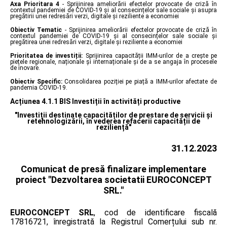
Axa Prioritara 4
- Sprijinirea ameliorării efectelor provocate de criză în
contextul pandemiei de COVID-19 și al consecințelor sale sociale și asupra
pregătirii unei redresări verzi, digitale și reziliente a economiei
Obiectiv Tematic
- Sprijinirea ameliorării efectelor provocate de criză în
contextul pandemiei de COVID-19 și al consecințelor sale sociale și
pregătirea unei redresări verzi, digitale și reziliente a economiei
Prioritatea de investiții:
Sprijinirea capacității IMM-urilor de a crește pe
piețele regionale, naționale și internaționale și de a se angaja în procesele
de inovare.
Obiectiv Specific:
Consolidarea poziției pe piață a IMM-urilor afectate de
pandemia COVID-19.
Acțiunea 4.1.1 BIS Investiții în activități productive
"Investiții destinate capacităților de prestare de servicii și
retehnologizării, în vederea refacerii capacității de
reziliență"
31.12.2023
Comunicat de presă finalizare implementare
proiect "Dezvoltarea societatii EUROCONCEPT
SRL."
EUROCONCEPT SRL
, cod de identificare fiscală
17816721, înregistrată la Registrul Comerțului sub nr.