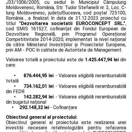
J33/1006/2005, cu sediul în Municipiul Câmpulung
Moldovenesc, România, Str. Tudor Stefanelli nr. 2, Loc. C-
lung Moldovenesc, județulSuceava, cod poștal 725100,
România , a finalizat în data de 31.12.2023 proiectul cu
titlul
"Dezvoltarea societatii EUROCONCEPT SRL."
,
cod SMIS 161527, cofinanţat din Fondul European de
Dezvoltare Regională, prin Programul Operațional
Competitivitate 2014-2020, implementat la nivel național
de către Ministerul Investițiilor și Proiectelor Europene,
prin AM - POC în calitate de Autoritate de Management.
Valoarea totală a proiectului este de
1.425.447,94 lei
din
care:
• 876.444,95 lei
- Valoarea eligibilă nerambursabilă
totală
• 734.162,01 lei
- Valoarea eligibilă nerambursabilă
din FEDR
• 142.282,94 lei
- Valoarea eligibilă nerambursabilă
din bugetul naţional
• 292.148,32 lei
- Cofinanțare
Obiectivul general al proiectului:
Obiectivul general al proiectului este realizarea unei
investiții necesare retehnologizării pentru refacerea