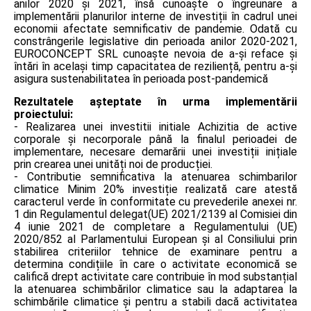
anilor 2020 și 2021, însă cunoaște o îngreunare a
implementării planurilor interne de investiții în cadrul unei
economii afectate semnificativ de pandemie. Odată cu
constrângerile legislative din perioada anilor 2020-2021,
EUROCONCEPT SRL cunoaște nevoia de a-și reface și
întări în același timp capacitatea de reziliență, pentru a-și
asigura sustenabilitatea în perioada post-pandemică
Rezultatele așteptate în urma implementării
proiectului:
- Realizarea unei investitii initiale Achizitia de active
corporale și necorporale până la finalul perioadei de
implementare, necesare demarării unei investiții inițiale
prin crearea unei unități noi de producției.
- Contributie semnificativa la atenuarea schimbarilor
climatice Minim 20% investiție realizată care atestă
caracterul verde în conformitate cu prevederile anexei nr.
1 din Regulamentul delegat(UE) 2021/2139 al Comisiei din
4 iunie 2021 de completare a Regulamentului (UE)
2020/852 al Parlamentului European și al Consiliului prin
stabilirea criteriilor tehnice de examinare pentru a
determina condițiile în care o activitate economică se
califică drept activitate care contribuie în mod substanțial
la atenuarea schimbărilor climatice sau la adaptarea la
schimbările climatice și pentru a stabili dacă activitatea