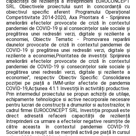
capacității de reziliență a întreprinderii EUROCONCEPT
SRL. Obiectivele proiectului sunt în concordanță cu
obiectivul specific aferent Programului Operațional
Competitivitate 2014-2020, Axa Prioritara 4 - Sprijinirea
ameliorării efectelor provocate de criză în contextul
pandemiei de COVID-19 și al consecințelor sale sociale și
pregătirea unei redresări verzi, digitale și reziliente a
economiei, Obiectiv Tematic - Promovarea reparării
daunelor provocate de criză în contextul pandemiei de
COVID-19 și pregătirea unei redresări verzi, digitale și
reziliente a economiei,Prioritatea de investiții: Sprijinirea
ameliorării efectelor provocate de criză în contextul
pandemiei de COVID-19 și consecințelor sale sociale și
pregătirea unei redresări verzi, digitale și reziliente a
economiei", respectiv Obiectiv Specific: Consolidarea
poziției pe piață a IMM-urilor afectate de pandemia
COVID-19,Acțiunea 4.1.1 Investiții în activități productive.
Prin intermediul proiectului se propun achiziții de utilaje,
echipamente tehnologice si active necorporale necesare
pentru lucrari de construcții a drumurilor si autostrazilor, în
cadrul firmei EUROCONCEPT SRL. Investiția propusă este
direct adresată refacerii capacității de reziliență
întreprinderii ca urmare a efectelor negative resimțite de
către aceasta în contextul pandemiei COVID-19.
Societatea a reușit să se mențină activă pe piață în cursul