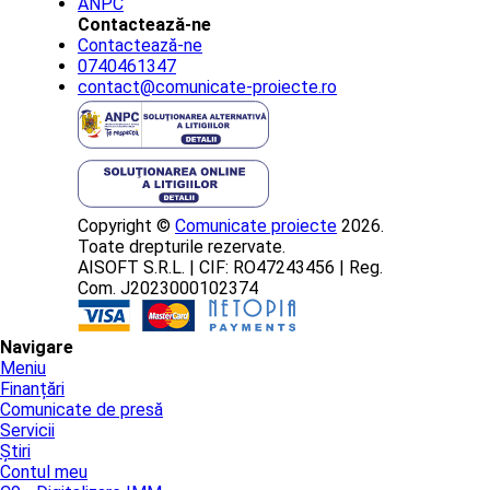
ANPC
Contactează-ne
Contactează-ne
0740461347
contact@comunicate-proiecte.ro
Copyright ©
Comunicate proiecte
2026.
Toate drepturile rezervate.
AISOFT S.R.L. | CIF: RO47243456 | Reg.
Com. J2023000102374
Navigare
Meniu
Finanțări
Comunicate de presă
Servicii
Știri
Contul meu