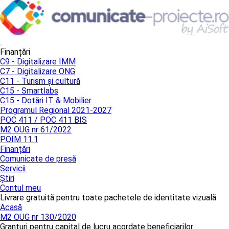
Finanțări
C9 - Digitalizare IMM
C7 - Digitalizare ONG
C11 - Turism și cultură
C15 - Smartlabs
C15 - Dotări IT & Mobilier
Programul Regional 2021-2027
POC 411 / POC 411 BIS
M2 OUG nr 61/2022
POIM 11.1
Finanțări
Comunicate de presă
Servicii
Știri
Contul meu
Livrare gratuită pentru toate pachetele de identitate vizuală
Acasă
M2 OUG nr 130/2020
Granturi pentru capital de lucru acordate beneficiarilor