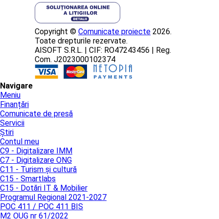
Copyright ©
Comunicate proiecte
2026.
Toate drepturile rezervate.
AISOFT S.R.L. | CIF: RO47243456 | Reg.
Com. J2023000102374
Navigare
Meniu
Finanțări
Comunicate de presă
Servicii
Știri
Contul meu
C9 - Digitalizare IMM
C7 - Digitalizare ONG
C11 - Turism și cultură
C15 - Smartlabs
C15 - Dotări IT & Mobilier
Programul Regional 2021-2027
POC 411 / POC 411 BIS
M2 OUG nr 61/2022