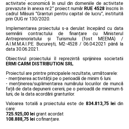
activitate economică în unul din domeniile de activitate
prevazute în anexa nr.2” proiect număr
RUE 4528
înscris în
cadrul Măsurii ”Granturi pentru capital de lucru”, instituită
prin OUG nr 130/2020.
Implementarea proiectului s-a derulat începând cu data
semnării contractului de finanțare cu Ministerul
Antreprenoriatului și Turismului (fost MEEMA) /
A.I.M.M.A.I.P.E. București, M2-4528 / 06.04.2021 până la
data 30.06.2021.
Obiectivul proiectului îl reprezintă sprijinirea societatii
ERMI CARM DISTRIBUTION SRL
Proiectul are printre principalele rezultate, următoarele:
- menținerea activității pe o perioadă de minim 6 luni.
- menținerea/suplimentarea numărului locurilor de muncă
față de data depunerii cererii, pe o perioadă de minimum 6
luni, de la data acordării granturilor.
Valoarea totală a proiectului este de
834.813,75 lei
din
care:
725.925,00 lei
grant acordat
108.888,75 lei
cofinanțare.