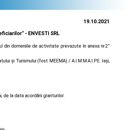
19.10.2021
iciarilor" -
ENVESTI SRL
l din domeniile de activitate prevazute în anexa nr.2”
lui și Turismului (fost MEEMA) / A.I.M.M.A.I.P.E. Iaşi,
de la data acordării granturilor.
rin