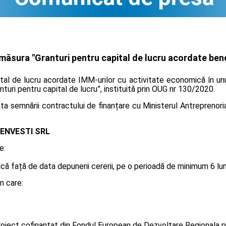
măsura "Granturi pentru capital de lucru acordate benef
ital de lucru acordate IMM-urilor cu activitate economică în unu
anturi pentru capital de lucru”, instituită prin OUG nr 130/2020.
 semnării contractului de finanțare cu Ministerul Antreprenoriatu
ENVESTI SRL
e:
 față de data depunerii cererii, pe o perioadă de minimum 6 luni, 
n care:
oiect cofinanțat din Fondul European de Dezvoltare Regionala p