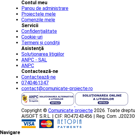
Contul meu
Panou de administrare
Proiectele mele
Comenzile mele
Servicii
Confidențialitate
Cookie-uri
Termeni și condiții
Asistență
Soluționarea litigiilor
ANPC - SAL
ANPC
Contactează-ne
Contactează-ne
0740461347
contact@comunicate-proiecte.ro
Copyright ©
Comunicate proiecte
2026. Toate dreptur
AISOFT S.R.L. | CIF: RO47243456 | Reg. Com. J202
Navigare