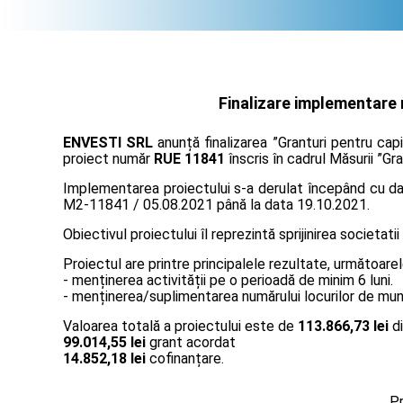
Finalizare implementare 
ENVESTI SRL
anunță finalizarea ”Granturi pentru cap
proiect număr
RUE 11841
înscris în cadrul Măsurii ”Gr
Implementarea proiectului s-a derulat începând cu data
M2-11841 / 05.08.2021 până la data 19.10.2021.
Obiectivul proiectului îl reprezintă sprijinirea societatii
Proiectul are printre principalele rezultate, următoarel
- menținerea activității pe o perioadă de minim 6 luni.
- menținerea/suplimentarea numărului locurilor de muncă
Valoarea totală a proiectului este de
113.866,73 lei
di
99.014,55 lei
grant acordat
14.852,18 lei
cofinanțare.
Pr