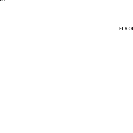
ELA O