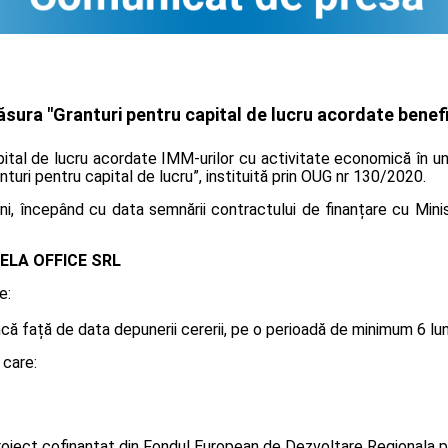
ura "Granturi pentru capital de lucru acordate benefic
ital de lucru acordate IMM-urilor cu activitate economică în unu
anturi pentru capital de lucru”, instituită prin OUG nr 130/2020.
i, începând cu data semnării contractului de finanțare cu Minis
ELA OFFICE SRL
e:
 față de data depunerii cererii, pe o perioadă de minimum 6 luni, 
 care:
oiect cofinanțat din Fondul European de Dezvoltare Regionala p