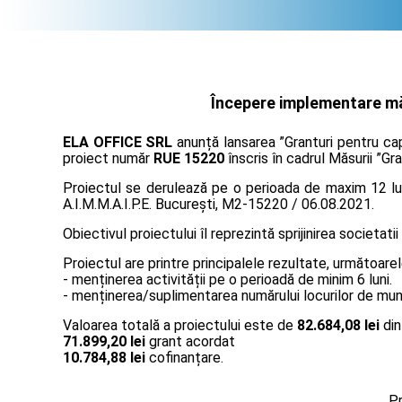
Începere implementare măs
ELA OFFICE SRL
anunță lansarea ”Granturi pentru cap
proiect număr
RUE 15220
înscris în cadrul Măsurii ”Gr
Proiectul se derulează pe o perioada de maxim 12 lun
A.I.M.M.A.I.P.E. București, M2-15220 / 06.08.2021.
Obiectivul proiectului îl reprezintă sprijinirea societatii
Proiectul are printre principalele rezultate, următoarel
- menținerea activității pe o perioadă de minim 6 luni.
- menținerea/suplimentarea numărului locurilor de muncă
Valoarea totală a proiectului este de
82.684,08 lei
din
71.899,20 lei
grant acordat
10.784,88 lei
cofinanțare.
Pr