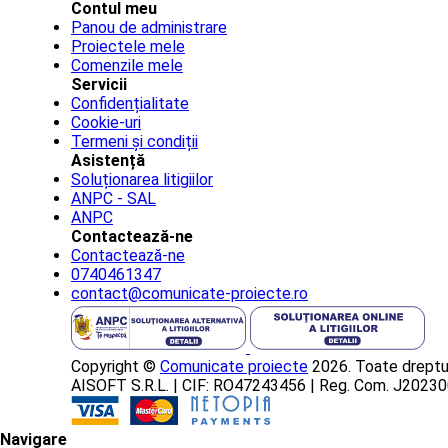
Contul meu
Panou de administrare
Proiectele mele
Comenzile mele
Servicii
Confidențialitate
Cookie-uri
Termeni și condiții
Asistență
Soluționarea litigiilor
ANPC - SAL
ANPC
Contactează-ne
Contactează-ne
0740461347
contact@comunicate-proiecte.ro
Copyright ©
Comunicate proiecte
2026. Toate dreptur
AISOFT S.R.L. | CIF: RO47243456 | Reg. Com. J202
Navigare