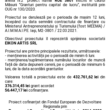
anexa nr.2” proiect număr
RUE 3801
înscris în cadrul
Măsurii ”Granturi pentru capital de lucru”, instituită prin
OUG nr 130/2020.
Proiectul se derulează pe o perioada de maxim 12 luni,
începând cu data semnării contractului de finanțare cu
Ministerul Antreprenoriatului și Turismului (fost MEEMA) /
A.I.M.M.A.I.P.E. Iaşi, M2-3801 / 22.03.2021.
Obiectivul proiectului îl reprezintă sprijinirea societatii
EIKON ARTIS SRL
Proiectul are printre principalele rezultate, următoarele:
- menținerea activității pe o perioadă de minim 6 luni.
- menținerea/suplimentarea numărului locurilor de muncă
față de data depunerii cererii, pe o perioadă de minimum 6
luni, de la data acordării granturilor.
Valoarea totală a proiectului este de
432.761,62 lei
din
care:
376.314,45 lei
grant acordat
56.447,17 lei
cofinanțare.
Proiect cofinanțat din Fondul European de Dezvoltare
Regionala prin