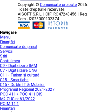
Copyright ©
Comunicate proiecte
2026.
Toate drepturile rezervate.
AISOFT S.R.L. | CIF: RO47243456 | Reg.
Com. J2023000102374
Navigare
Meniu
Finanțări
Comunicate de presă
Servicii
Știri
Contul meu
C9 - Digitalizare IMM
C7 - Digitalizare ONG
C11 - Turism și cultură
C15 - Smartlabs
C15 - Dotări IT & Mobilier
Programul Regional 2021-2027
POC 411 / POC 411 BIS
M2 OUG nr 61/2022
POIM 11.1
Finanțări