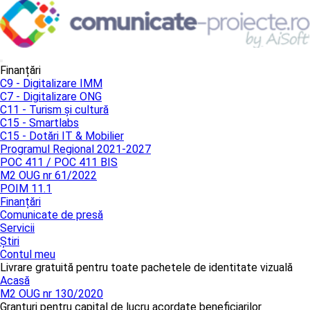
Finanțări
C9 - Digitalizare IMM
C7 - Digitalizare ONG
C11 - Turism și cultură
C15 - Smartlabs
C15 - Dotări IT & Mobilier
Programul Regional 2021-2027
POC 411 / POC 411 BIS
M2 OUG nr 61/2022
POIM 11.1
Finanțări
Comunicate de presă
Servicii
Știri
Contul meu
Livrare gratuită pentru toate pachetele de identitate vizuală
Acasă
M2 OUG nr 130/2020
Granturi pentru capital de lucru acordate beneficiarilor