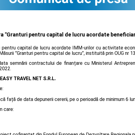
 "Granturi pentru capital de lucru acordate beneficiar
i pentru capital de lucru acordate IMM-urilor cu activitate econ
 Măsurii ”Granturi pentru capital de lucru”, instituită prin OUG nr 
ta semnării contractului de finanțare cu Ministerul Antreprenor
.2022.
EASY TRAVEL NET S.R.L.
e:
 față de data depunerii cererii, pe o perioadă de minimum 6 luni, 
n care:
oiect cofinanțat din Fondul European de Dezvoltare Regionala p