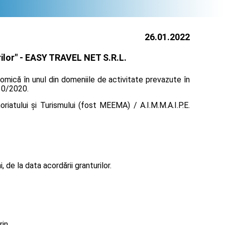
26.01.2022
ilor" -
EASY TRAVEL NET S.R.L.
omică în unul din domeniile de activitate prevazute în
130/2020.
iatului și Turismului (fost MEEMA) / A.I.M.M.A.I.P.E.
de la data acordării granturilor.
rin