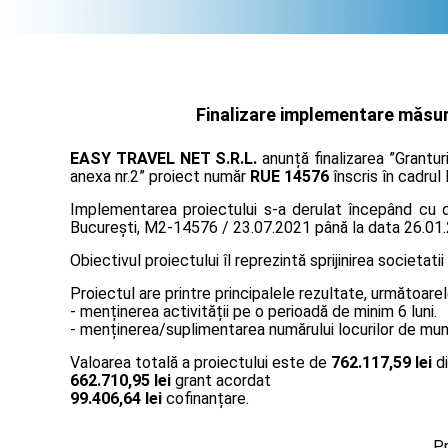
Finalizare implementare măsura
EASY TRAVEL NET S.R.L.
anunță finalizarea ”Grantur
anexa nr.2” proiect număr
RUE 14576
înscris în cadrul
Implementarea proiectului s-a derulat începând cu da
București, M2-14576 / 23.07.2021 până la data 26.01
Obiectivul proiectului îl reprezintă sprijinirea societatii
Proiectul are printre principalele rezultate, următoarel
- menținerea activității pe o perioadă de minim 6 luni.
- menținerea/suplimentarea numărului locurilor de muncă
Valoarea totală a proiectului este de
762.117,59 lei
di
662.710,95 lei
grant acordat
99.406,64 lei
cofinanțare.
Pr