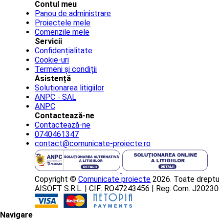
Contul meu
Panou de administrare
Proiectele mele
Comenzile mele
Servicii
Confidențialitate
Cookie-uri
Termeni și condiții
Asistență
Soluționarea litigiilor
ANPC - SAL
ANPC
Contactează-ne
Contactează-ne
0740461347
contact@comunicate-proiecte.ro
Copyright ©
Comunicate proiecte
2026. Toate dreptur
AISOFT S.R.L. | CIF: RO47243456 | Reg. Com. J202
Navigare