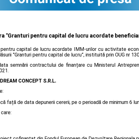
 "Granturi pentru capital de lucru acordate beneficiar
i pentru capital de lucru acordate IMM-urilor cu activitate econ
ăsurii ”Granturi pentru capital de lucru”, instituită prin OUG nr 1
ta semnării contractului de finanțare cu Ministerul Antreprenor
021.
DREAM CONCEPT S.R.L.
e:
 față de data depunerii cererii, pe o perioadă de minimum 6 luni, 
 care:
oiect cofinanțat din Fondul European de Dezvoltare Regionala p