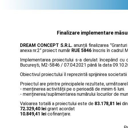
Finalizare implementare măsura
DREAM CONCEPT S.R.L.
anunță finalizarea ”Grantur
anexa nr.2” proiect număr
RUE 5846
înscris în cadrul M
Implementarea proiectului s-a derulat începând cu da
București, M2-5846 / 07.04.2021 până la data 09.10.2
Obiectivul proiectului îl reprezintă sprijinirea societatii
Proiectul are printre principalele rezultate, următoarel
- menținerea activității pe o perioadă de minim 6 luni.
- menținerea/suplimentarea numărului locurilor de muncă
Valoarea totală a proiectului este de
83.178,81 lei
din
72.329,40 lei
grant acordat
10.849,41 lei
cofinanțare.
Pr