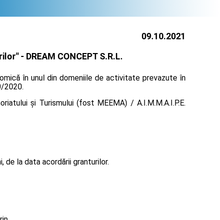
09.10.2021
ilor" -
DREAM CONCEPT S.R.L.
omică în unul din domeniile de activitate prevazute în
30/2020.
iatului și Turismului (fost MEEMA) / A.I.M.M.A.I.P.E.
de la data acordării granturilor.
rin