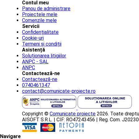
Contul meu
Panou de administrare
Proiectele mele
Comenzile mele
Servicii
Confidențialitate
Cookie-uri
Termeni și condiții
Asistență
Soluționarea litigiilor
ANPC - SAL
ANPC
Contactează-ne
Contactează-ne
0740461347
contact@comunicate-proiecte.ro
Copyright ©
Comunicate proiecte
2026. Toate dreptur
AISOFT S.R.L. | CIF: RO47243456 | Reg. Com. J202
Navigare