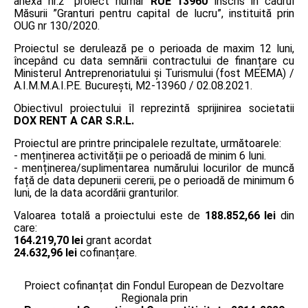
anexa nr.2” proiect număr
RUE 13960
înscris în cadrul
Măsurii ”Granturi pentru capital de lucru”, instituită prin
OUG nr 130/2020.
Proiectul se derulează pe o perioada de maxim 12 luni,
începând cu data semnării contractului de finanțare cu
Ministerul Antreprenoriatului și Turismului (fost MEEMA) /
A.I.M.M.A.I.P.E. București, M2-13960 / 02.08.2021.
Obiectivul proiectului îl reprezintă sprijinirea societatii
DOX RENT A CAR S.R.L.
Proiectul are printre principalele rezultate, următoarele:
- menținerea activității pe o perioadă de minim 6 luni.
- menținerea/suplimentarea numărului locurilor de muncă
față de data depunerii cererii, pe o perioadă de minimum 6
luni, de la data acordării granturilor.
Valoarea totală a proiectului este de
188.852,66 lei
din
care:
164.219,70 lei
grant acordat
24.632,96 lei
cofinanțare.
Proiect cofinanțat din Fondul European de Dezvoltare
Regionala prin