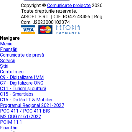
Copyright ©
Comunicate proiecte
2026.
Toate drepturile rezervate.
AISOFT S.R.L. | CIF: RO47243456 | Reg.
Com. J2023000102374
Navigare
Meniu
Finanțări
Comunicate de presă
Servicii
Știri
Contul meu
C9 - Digitalizare IMM
C7 - Digitalizare ONG
C11 - Turism și cultură
C15 - Smartlabs
C15 - Dotări IT & Mobilier
Programul Regional 2021-2027
POC 411 / POC 411 BIS
M2 OUG nr 61/2022
POIM 11.1
Finanțări