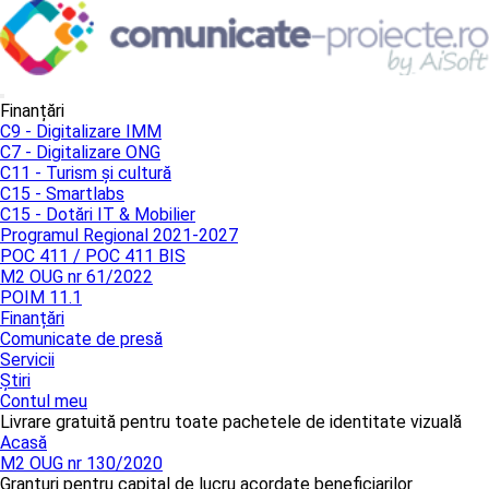
Finanțări
C9 - Digitalizare IMM
C7 - Digitalizare ONG
C11 - Turism și cultură
C15 - Smartlabs
C15 - Dotări IT & Mobilier
Programul Regional 2021-2027
POC 411 / POC 411 BIS
M2 OUG nr 61/2022
POIM 11.1
Finanțări
Comunicate de presă
Servicii
Știri
Contul meu
Livrare gratuită pentru toate pachetele de identitate vizuală
Acasă
M2 OUG nr 130/2020
Granturi pentru capital de lucru acordate beneficiarilor