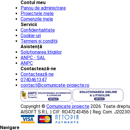
Contul meu
Panou de administrare
Proiectele mele
Comenzile mele
Servicii
Confidențialitate
Cookie-uri
Termeni și condiții
Asistență
Soluționarea litigiilor
ANPC - SAL
ANPC
Contactează-ne
Contactează-ne
0740461347
contact@comunicate-proiecte.ro
Copyright ©
Comunicate proiecte
2026. Toate dreptur
AISOFT S.R.L. | CIF: RO47243456 | Reg. Com. J202
Navigare