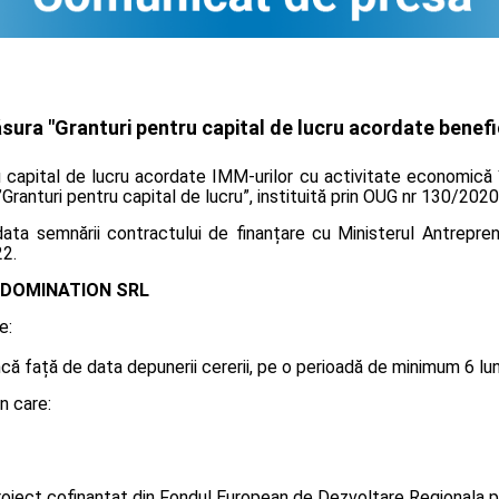
ura "Granturi pentru capital de lucru acordate benefic
u capital de lucru acordate IMM-urilor cu activitate economică 
”Granturi pentru capital de lucru”, instituită prin OUG nr 130/2020
ta semnării contractului de finanțare cu Ministerul Antreprenor
22.
DOMINATION SRL
e:
 față de data depunerii cererii, pe o perioadă de minimum 6 luni, 
n care:
oiect cofinanțat din Fondul European de Dezvoltare Regionala p