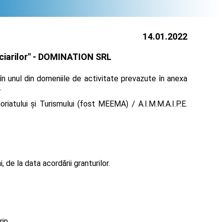
14.01.2022
iarilor" -
DOMINATION SRL
în unul din domeniile de activitate prevazute în anexa
.
iatului și Turismului (fost MEEMA) / A.I.M.M.A.I.P.E.
de la data acordării granturilor.
rin