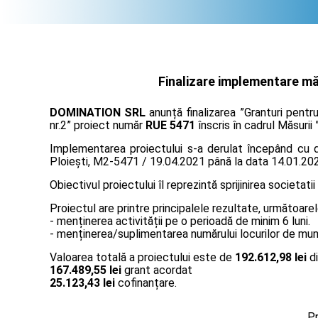
Finalizare implementare măs
DOMINATION SRL
anunță finalizarea ”Granturi pentr
nr.2” proiect număr
RUE 5471
înscris în cadrul Măsurii 
Implementarea proiectului s-a derulat începând cu da
Ploiești, M2-5471 / 19.04.2021 până la data 14.01.20
Obiectivul proiectului îl reprezintă sprijinirea societatii
Proiectul are printre principalele rezultate, următoarel
- menținerea activității pe o perioadă de minim 6 luni.
- menținerea/suplimentarea numărului locurilor de muncă
Valoarea totală a proiectului este de
192.612,98 lei
di
167.489,55 lei
grant acordat
25.123,43 lei
cofinanțare.
Pr