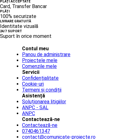
PLĂȚI ACCEPTATE
Card, Transfer Bancar
PLĂȚI
100% securizate
LIVRARE GRATUITĂ
Identitate vizuală
24/7 SUPORT
Suport în orice moment
Contul meu
Panou de administrare
Proiectele mele
Comenzile mele
Servicii
Confidențialitate
Cookie-uri
Termeni și condiții
Asistență
Soluționarea litigiilor
ANPC - SAL
ANPC
Contactează-ne
Contactează-ne
0740461347
contact@comunicate-proiecte.ro