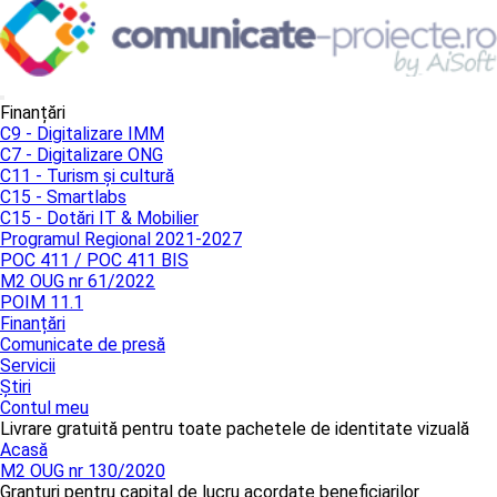
Finanțări
C9 - Digitalizare IMM
C7 - Digitalizare ONG
C11 - Turism și cultură
C15 - Smartlabs
C15 - Dotări IT & Mobilier
Programul Regional 2021-2027
POC 411 / POC 411 BIS
M2 OUG nr 61/2022
POIM 11.1
Finanțări
Comunicate de presă
Servicii
Știri
Contul meu
Livrare gratuită pentru toate pachetele de identitate vizuală
Acasă
M2 OUG nr 130/2020
Granturi pentru capital de lucru acordate beneficiarilor