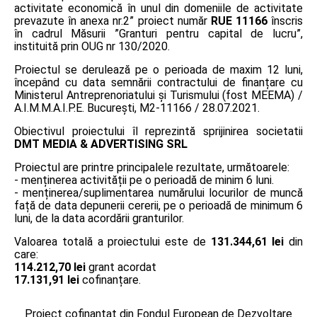
activitate economică în unul din domeniile de activitate
prevazute în anexa nr.2” proiect număr
RUE 11166
înscris
în cadrul Măsurii ”Granturi pentru capital de lucru”,
instituită prin OUG nr 130/2020.
Proiectul se derulează pe o perioada de maxim 12 luni,
începând cu data semnării contractului de finanțare cu
Ministerul Antreprenoriatului și Turismului (fost MEEMA) /
A.I.M.M.A.I.P.E. București, M2-11166 / 28.07.2021.
Obiectivul proiectului îl reprezintă sprijinirea societatii
DMT MEDIA & ADVERTISING SRL
Proiectul are printre principalele rezultate, următoarele:
- menținerea activității pe o perioadă de minim 6 luni.
- menținerea/suplimentarea numărului locurilor de muncă
față de data depunerii cererii, pe o perioadă de minimum 6
luni, de la data acordării granturilor.
Valoarea totală a proiectului este de
131.344,61 lei
din
care:
114.212,70 lei
grant acordat
17.131,91 lei
cofinanțare.
Proiect cofinanțat din Fondul European de Dezvoltare