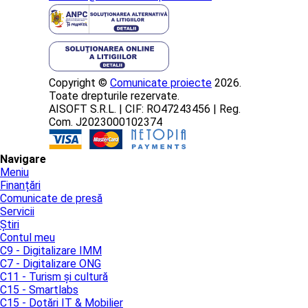
Copyright ©
Comunicate proiecte
2026.
Toate drepturile rezervate.
AISOFT S.R.L. | CIF: RO47243456 | Reg.
Com. J2023000102374
Navigare
Meniu
Finanțări
Comunicate de presă
Servicii
Știri
Contul meu
C9 - Digitalizare IMM
C7 - Digitalizare ONG
C11 - Turism și cultură
C15 - Smartlabs
C15 - Dotări IT & Mobilier