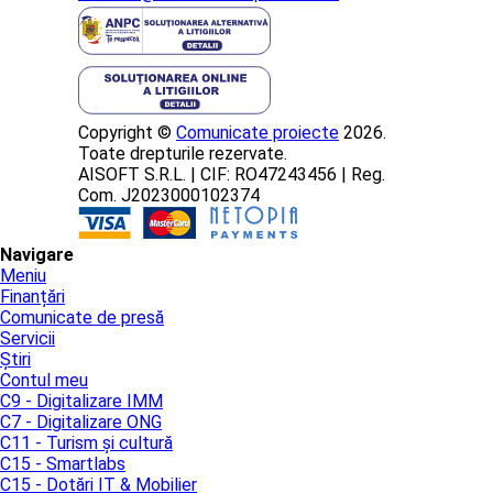
Copyright ©
Comunicate proiecte
2026.
Toate drepturile rezervate.
AISOFT S.R.L. | CIF: RO47243456 | Reg.
Com. J2023000102374
Navigare
Meniu
Finanțări
Comunicate de presă
Servicii
Știri
Contul meu
C9 - Digitalizare IMM
C7 - Digitalizare ONG
C11 - Turism și cultură
C15 - Smartlabs
C15 - Dotări IT & Mobilier