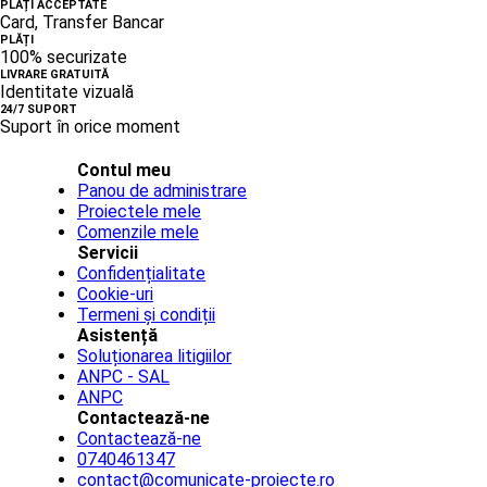
PLĂȚI ACCEPTATE
Card, Transfer Bancar
PLĂȚI
100% securizate
LIVRARE GRATUITĂ
Identitate vizuală
24/7 SUPORT
Suport în orice moment
Contul meu
Panou de administrare
Proiectele mele
Comenzile mele
Servicii
Confidențialitate
Cookie-uri
Termeni și condiții
Asistență
Soluționarea litigiilor
ANPC - SAL
ANPC
Contactează-ne
Contactează-ne
0740461347
contact@comunicate-proiecte.ro