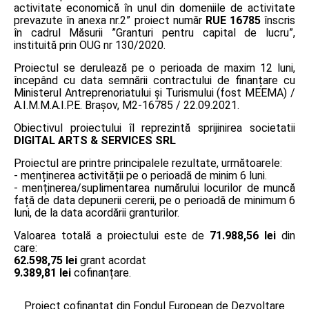
activitate economică în unul din domeniile de activitate
prevazute în anexa nr.2” proiect număr
RUE 16785
înscris
în cadrul Măsurii ”Granturi pentru capital de lucru”,
instituită prin OUG nr 130/2020.
Proiectul se derulează pe o perioada de maxim 12 luni,
începând cu data semnării contractului de finanțare cu
Ministerul Antreprenoriatului și Turismului (fost MEEMA) /
A.I.M.M.A.I.P.E. Braşov, M2-16785 / 22.09.2021.
Obiectivul proiectului îl reprezintă sprijinirea societatii
DIGITAL ARTS & SERVICES SRL
Proiectul are printre principalele rezultate, următoarele:
- menținerea activității pe o perioadă de minim 6 luni.
- menținerea/suplimentarea numărului locurilor de muncă
față de data depunerii cererii, pe o perioadă de minimum 6
luni, de la data acordării granturilor.
Valoarea totală a proiectului este de
71.988,56 lei
din
care:
62.598,75 lei
grant acordat
9.389,81 lei
cofinanțare.
Proiect cofinanțat din Fondul European de Dezvoltare