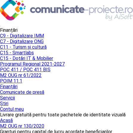
Finanțări
C9 - Digitalizare IMM
C7 - Digitalizare ONG
C11 - Turism și cultură
C15 - Smartlabs
C15 - Dotări IT & Mobilier
Programul Regional 2021-2027
POC 411 / POC 411 BIS
M2 OUG nr 61/2022
POIM 11.1
Finanțări
Comunicate de presă
Servicii
Știri
Contul meu
Livrare gratuită pentru toate pachetele de identitate vizuală
Acasă
M2 OUG nr 130/2020
Granturi pentru capital de lucru acordate beneficiarilor