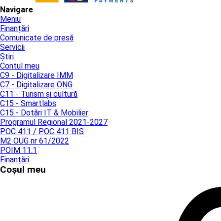
Navigare
Meniu
Finanțări
Comunicate de presă
Servicii
Știri
Contul meu
C9 - Digitalizare IMM
C7 - Digitalizare ONG
C11 - Turism și cultură
C15 - Smartlabs
C15 - Dotări IT & Mobilier
Programul Regional 2021-2027
POC 411 / POC 411 BIS
M2 OUG nr 61/2022
POIM 11.1
Finanțări
Coșul meu