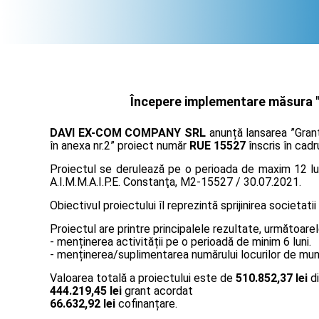
Începere implementare măsura "G
DAVI EX-COM COMPANY SRL
anunță lansarea ”Grant
în anexa nr.2” proiect număr
RUE 15527
înscris în cadr
Proiectul se derulează pe o perioada de maxim 12 lun
A.I.M.M.A.I.P.E. Constanţa, M2-15527 / 30.07.2021.
Obiectivul proiectului îl reprezintă sprijinirea societatii
Proiectul are printre principalele rezultate, următoarel
- menținerea activității pe o perioadă de minim 6 luni.
- menținerea/suplimentarea numărului locurilor de muncă
Valoarea totală a proiectului este de
510.852,37 lei
di
444.219,45 lei
grant acordat
66.632,92 lei
cofinanțare.