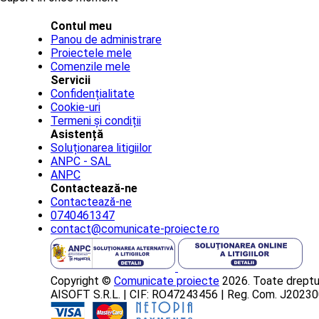
Contul meu
Panou de administrare
Proiectele mele
Comenzile mele
Servicii
Confidențialitate
Cookie-uri
Termeni și condiții
Asistență
Soluționarea litigiilor
ANPC - SAL
ANPC
Contactează-ne
Contactează-ne
0740461347
contact@comunicate-proiecte.ro
Copyright ©
Comunicate proiecte
2026. Toate dreptur
AISOFT S.R.L. | CIF: RO47243456 | Reg. Com. J202