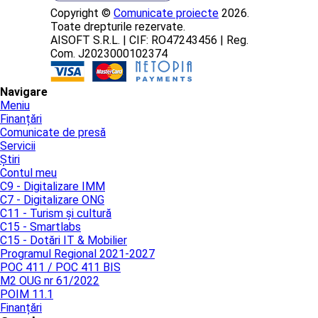
Copyright ©
Comunicate proiecte
2026.
Toate drepturile rezervate.
AISOFT S.R.L. | CIF: RO47243456 | Reg.
Com. J2023000102374
Navigare
Meniu
Finanțări
Comunicate de presă
Servicii
Știri
Contul meu
C9 - Digitalizare IMM
C7 - Digitalizare ONG
C11 - Turism și cultură
C15 - Smartlabs
C15 - Dotări IT & Mobilier
Programul Regional 2021-2027
POC 411 / POC 411 BIS
M2 OUG nr 61/2022
POIM 11.1
Finanțări