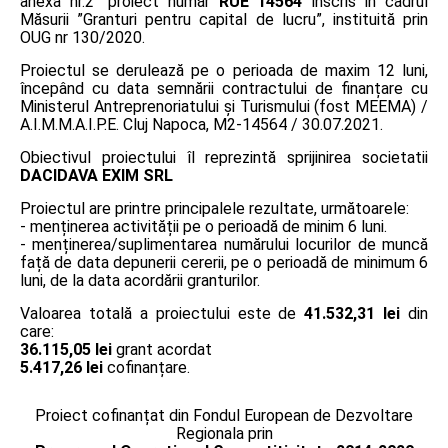
anexa nr.2” proiect număr
RUE 14564
înscris în cadrul
Măsurii ”Granturi pentru capital de lucru”, instituită prin
OUG nr 130/2020.
Proiectul se derulează pe o perioada de maxim 12 luni,
începând cu data semnării contractului de finanțare cu
Ministerul Antreprenoriatului și Turismului (fost MEEMA) /
A.I.M.M.A.I.P.E. Cluj Napoca, M2-14564 / 30.07.2021.
Obiectivul proiectului îl reprezintă sprijinirea societatii
DACIDAVA EXIM SRL
Proiectul are printre principalele rezultate, următoarele:
- menținerea activității pe o perioadă de minim 6 luni.
- menținerea/suplimentarea numărului locurilor de muncă
față de data depunerii cererii, pe o perioadă de minimum 6
luni, de la data acordării granturilor.
Valoarea totală a proiectului este de
41.532,31 lei
din
care:
36.115,05 lei
grant acordat
5.417,26 lei
cofinanțare.
Proiect cofinanțat din Fondul European de Dezvoltare
Regionala prin