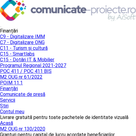
Finanțări
C9 - Digitalizare IMM
C7 - Digitalizare ONG
C11 - Turism și cultură
C15 - Smartlabs
C15 - Dotări IT & Mobilier
Programul Regional 2021-2027
POC 411 / POC 411 BIS
M2 OUG nr 61/2022
POIM 11.1
Finanțări
Comunicate de presă
Servicii
Știri
Contul meu
Livrare gratuită pentru toate pachetele de identitate vizuală
Acasă
M2 OUG nr 130/2020
Granturi pentru capital de lucru acordate beneficiarilor