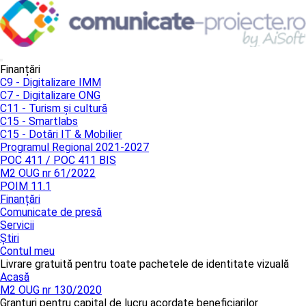
Finanțări
C9 - Digitalizare IMM
C7 - Digitalizare ONG
C11 - Turism și cultură
C15 - Smartlabs
C15 - Dotări IT & Mobilier
Programul Regional 2021-2027
POC 411 / POC 411 BIS
M2 OUG nr 61/2022
POIM 11.1
Finanțări
Comunicate de presă
Servicii
Știri
Contul meu
Livrare gratuită pentru toate pachetele de identitate vizuală
Acasă
M2 OUG nr 130/2020
Granturi pentru capital de lucru acordate beneficiarilor