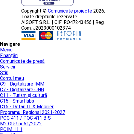
Copyright ©
Comunicate proiecte
2026.
Toate drepturile rezervate.
AISOFT S.R.L. | CIF: RO47243456 | Reg.
Com. J2023000102374
Navigare
Meniu
Finanțări
Comunicate de presă
Servicii
Știri
Contul meu
C9 - Digitalizare IMM
C7 - Digitalizare ONG
C11 - Turism și cultură
C15 - Smartlabs
C15 - Dotări IT & Mobilier
Programul Regional 2021-2027
POC 411 / POC 411 BIS
M2 OUG nr 61/2022
POIM 11.1