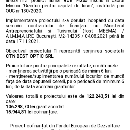
anexa nr.2” proiect număr
RUE 14235
înscris în cadrul
Măsurii ”Granturi pentru capital de lucru”, instituită prin
OUG nr 130/2020.
Implementarea proiectului s-a derulat începând cu data
semnării contractului de finanțare cu Ministerul
Antreprenoriatului și Turismului (fost MEEMA) /
A.I.M.M.A.I.P.E. București, M2-14235 / 04.08.2021 până la
data 17.11.2021.
Obiectivul proiectului îl reprezintă sprijinirea societatii
CTN BEST OPTIC SRL
Proiectul are printre principalele rezultate, următoarele:
- menținerea activității pe o perioadă de minim 6 luni.
- menținerea/suplimentarea numărului locurilor de muncă
față de data depunerii cererii, pe o perioadă de minimum 6
luni, de la data acordării granturilor.
Valoarea totală a proiectului este de
122.243,51 lei
din
care:
106.298,70 lei
grant acordat
15.944,81 lei
cofinanțare.
Proiect cofinanțat din Fondul European de Dezvoltare