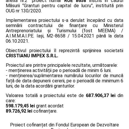
anexa nr.2” proiect număr
RUE 8658
înscris în cadrul
Măsurii ”Granturi pentru capital de lucru”, instituită prin
OUG nr 130/2020.
Implementarea proiectului s-a derulat începând cu data
semnării contractului de finanțare cu Ministerul
Antreprenoriatului și Turismului (fost MEEMA) /
A.I.M.M.A.I.P.E. Iaşi, M2-8658 / 15.04.2021 până la data
06.10.2021.
Obiectivul proiectului îl reprezintă sprijinirea societatii
CRISTIANU IMPEX S.R.L.
Proiectul are printre principalele rezultate, următoarele:
- menținerea activității pe o perioadă de minim 6 luni.
- menținerea/suplimentarea numărului locurilor de muncă
față de data depunerii cererii, pe o perioadă de minimum 6
luni, de la data acordării granturilor.
Valoarea totală a proiectului este de
687.906,37 lei
din
care:
598.179,45 lei
grant acordat
89.726,92 lei
cofinanțare.
Proiect cofinanțat din Fondul European de Dezvoltare