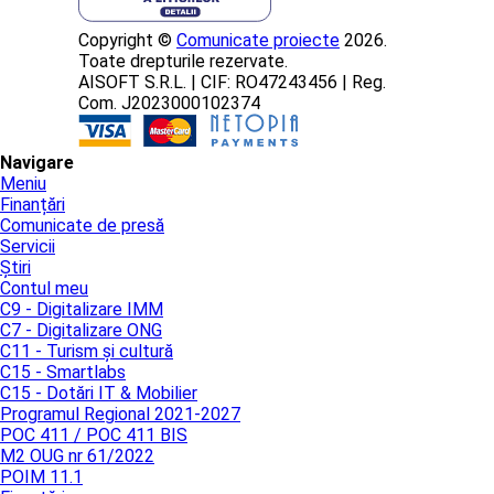
Copyright ©
Comunicate proiecte
2026.
Toate drepturile rezervate.
AISOFT S.R.L. | CIF: RO47243456 | Reg.
Com. J2023000102374
Navigare
Meniu
Finanțări
Comunicate de presă
Servicii
Știri
Contul meu
C9 - Digitalizare IMM
C7 - Digitalizare ONG
C11 - Turism și cultură
C15 - Smartlabs
C15 - Dotări IT & Mobilier
Programul Regional 2021-2027
POC 411 / POC 411 BIS
M2 OUG nr 61/2022
POIM 11.1