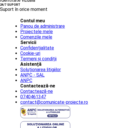
Identitate vizuală
24/7 SUPORT
Suport în orice moment
Contul meu
Panou de administrare
Proiectele mele
Comenzile mele
Servicii
Confidențialitate
Cookie-uri
Termeni și condiții
Asistență
Soluționarea litigiilor
ANPC - SAL
ANPC
Contactează-ne
Contactează-ne
0740461347
contact@comunicate-proiecte.ro