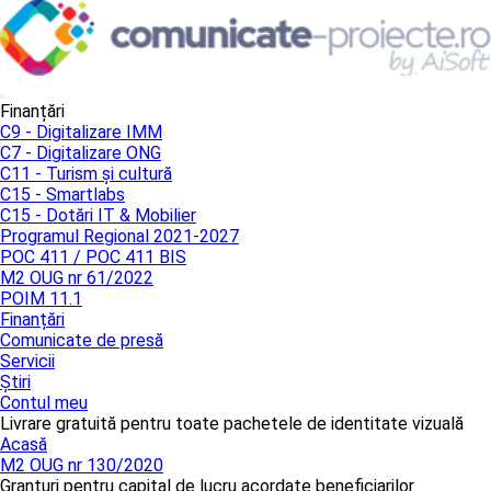
Finanțări
C9 - Digitalizare IMM
C7 - Digitalizare ONG
C11 - Turism și cultură
C15 - Smartlabs
C15 - Dotări IT & Mobilier
Programul Regional 2021-2027
POC 411 / POC 411 BIS
M2 OUG nr 61/2022
POIM 11.1
Finanțări
Comunicate de presă
Servicii
Știri
Contul meu
Livrare gratuită pentru toate pachetele de identitate vizuală
Acasă
M2 OUG nr 130/2020
Granturi pentru capital de lucru acordate beneficiarilor