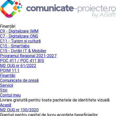
Finanțări
C9 - Digitalizare IMM
C7 - Digitalizare ONG
C11 - Turism și cultură
C15 - Smartlabs
C15 - Dotări IT & Mobilier
Programul Regional 2021-2027
POC 411 / POC 411 BIS
M2 OUG nr 61/2022
POIM 11.1
Finanțări
Comunicate de presă
Servicii
Știri
Contul meu
Livrare gratuită pentru toate pachetele de identitate vizuală
Acasă
M2 OUG nr 130/2020
Granturi pentru capital de lucru acordate beneficiarilor