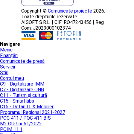
Copyright ©
Comunicate proiecte
2026.
Toate drepturile rezervate.
AISOFT S.R.L. | CIF: RO47243456 | Reg.
Com. J2023000102374
Navigare
Meniu
Finanțări
Comunicate de presă
Servicii
Știri
Contul meu
C9 - Digitalizare IMM
C7 - Digitalizare ONG
C11 - Turism și cultură
C15 - Smartlabs
C15 - Dotări IT & Mobilier
Programul Regional 2021-2027
POC 411 / POC 411 BIS
M2 OUG nr 61/2022
POIM 11.1