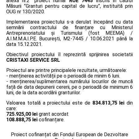
anexa nr.2” proiect număr
RUE 7445
înscris în cadrul
Măsurii ”Granturi pentru capital de lucru”, instituită prin
OUG nr 130/2020.
Implementarea proiectului s-a derulat începând cu data
semnării contractului de finanțare cu Ministerul
Antreprenoriatului și Turismului (fost MEEMA) /
A.I.M.M.A.I.P.E. București, M2-7445 / 10.06.2021 până la
data 15.12.2021.
Obiectivul proiectului îl reprezintă sprijinirea societatii
CRISTAXI SERVICE SRL
Proiectul are printre principalele rezultate, următoarele:
- menținerea activității pe o perioadă de minim 6 luni.
- menținerea/suplimentarea numărului locurilor de muncă
față de data depunerii cererii, pe o perioadă de minimum 6
luni, de la data acordării granturilor.
Valoarea totală a proiectului este de
834.813,75 lei
din
care:
725.925,00 lei
grant acordat
108.888,75 lei
cofinanțare.
Proiect cofinanțat din Fondul European de Dezvoltare