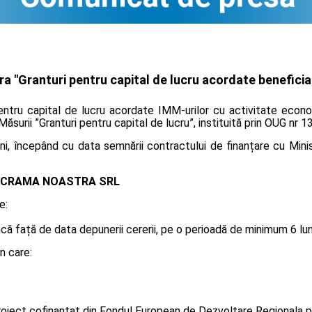
 "Granturi pentru capital de lucru acordate beneficiar
entru capital de lucru acordate IMM-urilor cu activitate econo
 Măsurii ”Granturi pentru capital de lucru”, instituită prin OUG nr 
i, începând cu data semnării contractului de finanțare cu Minis
CRAMA NOASTRA SRL
e:
 față de data depunerii cererii, pe o perioadă de minimum 6 luni, 
n care:
oiect cofinanțat din Fondul European de Dezvoltare Regionala p