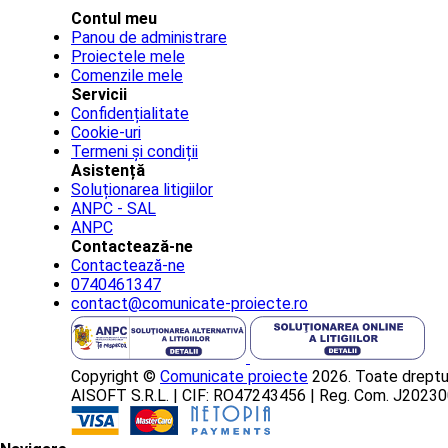
Contul meu
Panou de administrare
Proiectele mele
Comenzile mele
Servicii
Confidențialitate
Cookie-uri
Termeni și condiții
Asistență
Soluționarea litigiilor
ANPC - SAL
ANPC
Contactează-ne
Contactează-ne
0740461347
contact@comunicate-proiecte.ro
Copyright ©
Comunicate proiecte
2026. Toate dreptur
AISOFT S.R.L. | CIF: RO47243456 | Reg. Com. J202