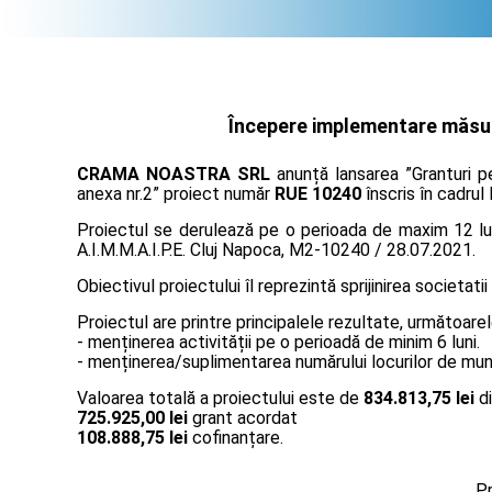
Începere implementare măsura
CRAMA NOASTRA SRL
anunță lansarea ”Granturi p
anexa nr.2” proiect număr
RUE 10240
înscris în cadrul
Proiectul se derulează pe o perioada de maxim 12 lun
A.I.M.M.A.I.P.E. Cluj Napoca, M2-10240 / 28.07.2021.
Obiectivul proiectului îl reprezintă sprijinirea societatii
Proiectul are printre principalele rezultate, următoarel
- menținerea activității pe o perioadă de minim 6 luni.
- menținerea/suplimentarea numărului locurilor de muncă
Valoarea totală a proiectului este de
834.813,75 lei
di
725.925,00 lei
grant acordat
108.888,75 lei
cofinanțare.
Pr